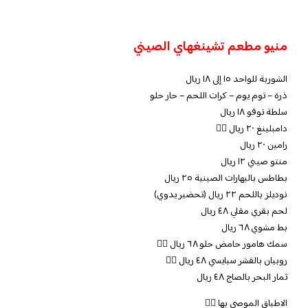
منيو مطعم تشينغهاي الصيني
الشوربة للواحد ١٥ إلى ١٨ ريال
ذرة – توم يوم – كرات اللحم – حار حلو
سلطة توفو ١٨ ريال
دامبلينغ ٢٠ ريال 👍🏼
رامين ٢٠ ريال
منتو صيني ١٢ ريال
بطاطس بالبهارات الصينية ٢٥ ريال
نوديلز باللحم ٢٢ ريال (تحضير يدوي)
لحم بقري مقلي ٤٨ ريال
بط مشوي ٦٨ ريال
سمك هامور حامض حلو ٦٨ ريال 👍🏼
روبيان بالقشر سبايسي ٤٨ ريال 👍🏼
ثمار البحر بالصاج ٤٨ ريال
الاطباق الموصى بها 👍🏼