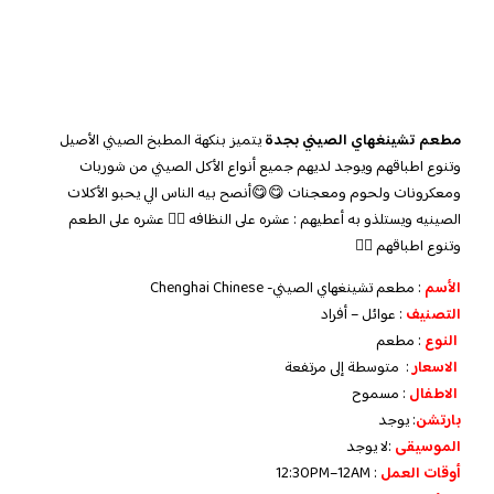
مطعم تشينغهاي الصيني بجدة
يتميز بنكهة المطبخ الصيني الأصيل
وتنوع اطباقهم ويوجد لديهم جميع أنواع الأكل الصيني من شوربات
ومعكرونات ولحوم ومعجنات 😋😋أنصح بيه الناس الي يحبو الأكلات
الصينيه ويستلذو به أعطيهم : عشره على النظافه 👍🏻 عشره على الطعم
وتنوع اطباقهم 👍🏻
الأسم
: مطعم تشينغهاي الصيني- Chenghai Chinese
التصنيف
: عوائل – أفراد
النوع
: مطعم
الاسعار
: متوسطة إلى مرتفعة
الاطفال
: مسموح
بارتشن
: يوجد
الموسيقى
:لا يوجد
‏أوقات العمل
: 12:30PM–12AM