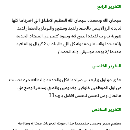
التقرير الرابع
سبحان الله وبحمده سبحان الله العظيم الاطباق اللي اخترناها كلها
لذيذه الرز الابيض بالخضار لذيذ ومشبع والنودلز بالخضار لذيذ
شوربة توم يم لذيذه انصح فيه وبقوه كتغير عن المعتاد الخدمه
رائعه جدا والاسعار معقوله كل اللي طلبناه ب 92ريال وبالعافيه
مقدما /لا يوجد موسيقى ولله الحمد /
التقرير الخامس
هذي مو اول زياره بس صراحه الاكل والخدمه والنظافه مره تحسنت
عن اول الموظفين خلوقين وخدومين واتمني يستمر الوضع على
هالحال ومن تحسن لتحسن افضل يارب 👍🏼
التقرير السادس
مطعم مميز وجميل جدددددا جدااا..جودة البحريات ممتازة وطازجة