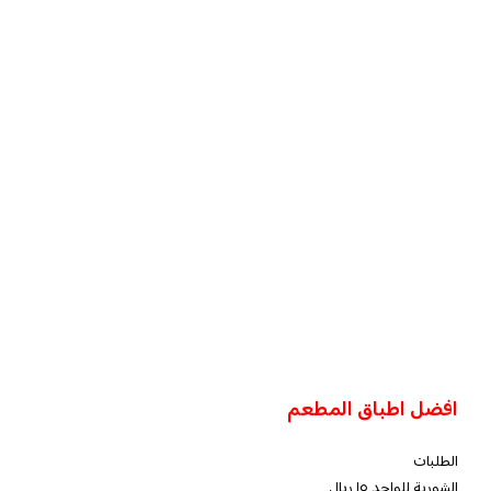
افضل اطباق المطعم
الطلبات
الشوربة للواحد ١٥ ريال