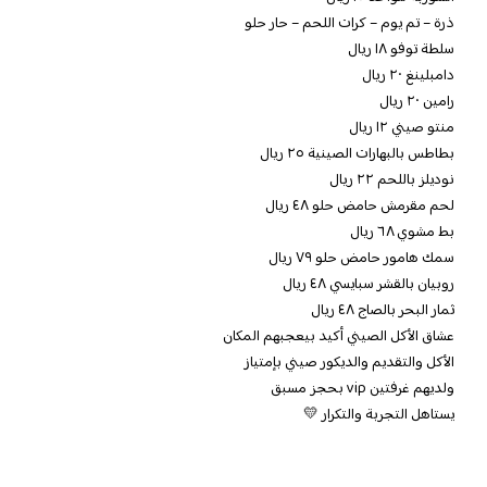
ذرة – تم يوم – كرات اللحم – حار حلو
سلطة توفو ١٨ ريال
دامبلينغ ٢٠ ريال
رامين ٢٠ ريال
منتو صيني ١٢ ريال
بطاطس بالبهارات الصينية ٢٥ ريال
نوديلز باللحم ٢٢ ريال
لحم مقرمش حامض حلو ٤٨ ريال
بط مشوي ٦٨ ريال
سمك هامور حامض حلو ٧٩ ريال
روبيان بالقشر سبايسي ٤٨ ريال
ثمار البحر بالصاج ٤٨ ريال
عشاق الأكل الصيني أكيد بيعجبهم المكان
الأكل والتقديم والديكور صيني بإمتياز
ولديهم غرفتين vip بحجز مسبق
يستاهل التجربة والتكرار 💛