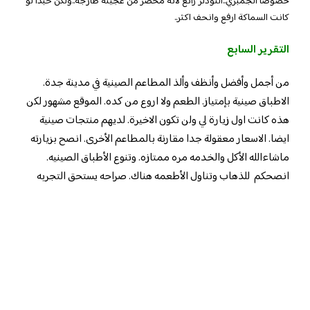
خصوصا الجمبري..النودلز رائع لانه محضر من عجينه طازجة..ولكن حبذا لو
كانت السماكة ارفع وانحف اكثر..
التقرير السابع
من أجمل وأفضل وأنظف وألذ المطاعم الصينية في مدينة جدة.
الاطباق صينية بإمتياز. الطعم ولا اروع من كده. الموقع مشهور لكن
هذه كانت اول زيارة لي ولن تكون الاخيرة. لديهم منتجات صينية
ايضا. الاسعار معقولة جدا مقارنة بالمطاعم الأخرى. انصح بزيارته
ماشاءالله الأكل والخدمه مره ممتازه. وتنوع الأطباق الصينيه.
انصحكم للذهاب وتناول الأطعمه هناك. صراحه يستحق التجربه