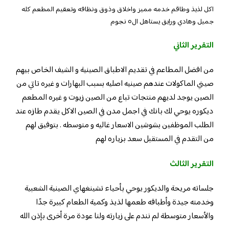
اكل لذيذ وطاقم خدمه مميز واخلاق وذوق ونظافه وتعقيم المطعم كله
جميل وهادي ورايق يستاهل ال٥ نجوم
التقرير الثاني
من افضل المطاعم في تقديم الاطباق الصينية و الشيف الخاص بيهم
صيني الماكولات عندهم صينيه اصليه بسبب البهارات و غيره تاتي من
الصين يوجد لديهم منتجات تباع من الصين زيوت و غيره المطعم
ديكوره يوحي لك بانك في اجمل مدن في الصين الاكل يقدم طازه عند
الطلب الموظفين بشوشين الاسعار غاليه و متوسطه . بتوفيق لهم
من التقدم في المستقبل سعد بزياره لهم
التقرير الثالث
جلساته مريحة والديكور يوحي بأحياء تشينغهاي الصينية الشعبية
وخدمته جيدة وأطباقه طعمها لذيذ وكمية الطعام كبيرة جدًا
والأسعار متوسطة لم نندم على زيارته ولنا عودة مرة أخرى بإذن الله