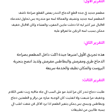
التقرير الأول:
مطعم جديد في جده قطع الدجاج التندر بعض القطع صراحة ناشف
المطعم لسه جديد ونضيف والعمالة لسه مو متدربه بس تحاول تخدمك
الاقبال غير كثير ليه انا دخلت مابين المغرب والعشاء وكان الاقبال خفيف
ممكن بسبب لسه الزباين ما تعرفو عليه
التقرير الثاني:
هذه تجربتي الأولى اعتبرها جيدة اكلت داخل المطعم بصراحة
الدجاج طري ومقرمش والبطاطس مقرمش ولذيذ انصح بتجربة
البروست والمكان نظيف والخدمة سريعة
التقرير الثالث:
طلبت دجاج تندر كان مرا لذيذ مو على السب الي جاه مافيه زيت نفس الكلام
وخفيف مرا شبعت ولا انغثيت كان الوجبه عباره عن برقر و قطعتين دجاج
وبطاطس وببسي بس يمكن يتغير الطعم اذا برد الاكل لان شفت اغلب الي
يسبه طالبين من تطبيقات