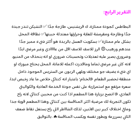
التقرير الرابع:
البطاطس كجودة ممتازة، ك فريشنيس، طازجة جدًا ✅ التشيكن تندر جيدة
جدًا وطازجة ومقرمشة للغاية وحرارتها معتدلة حبيتها✅ نظافة المحل
بشكل عام ممتازة✅ بسكويت العسل بالزبدة هو أكثر شيء مميز جدًا
عندهم ورهيب😍 الرز للاسف للاسف اقل من عااااادي وغير مرضي ابدًا
وضروري يصير عليه تعديلات وتحسينات ضروري او انه ينحذف من المنيو،
لانه كان غير مرضي تماما وماقدرت اكمله للامانة. المحل يحتاج ميوزك او
اي شيء يضيف جو مختلف ويلهي الزبون عن الستريس الموجود داخل
منطقة تحضير الطعام. فالختام؛ باعتبار انه كنتاكي خلاص ما عاد رخيص ابدا،
سعره مرتفع مع استمرارية على نفس جودة الخدمة العادية والكواليتي
العادي، فا انصح بزيارة هذا المطعم اذا كنت من محبين كنتاكي لانه راح
تكون التجربة لك مرضية اكثر. المنافسة بين كنتاكي وهذا المطعم قوية جدا
ومافي اختلاف كبير بين الاثنين، لذلك الشاااطر اللي راح يستغل نقاط ضعف
الثاني بسرررعة ويطور نفسه ويكسب المنافسة🔥. بالتوفيق