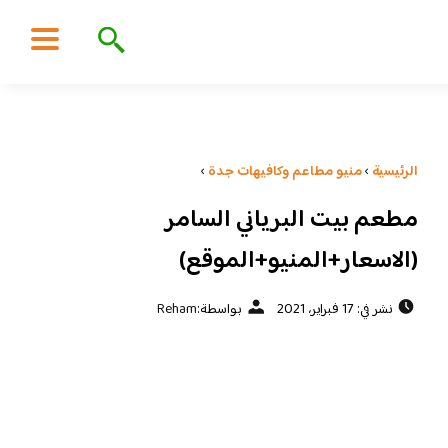
الرئيسية
›
منيو مطاعم وكافيهات جدة
›
مطعم بيت البرياني السامر
(الاسعار+المنيو+الموقع)
نشر في: 17 فبراير، 2021
بواسطة:
Reham