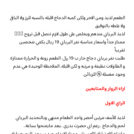
الطعم لذيذ ومن الاخر ولكن كميه الدجاج قليله بالنسبه للرز ولا الباقي
ولا غلطه بالتوفيق
لذيذ البرياني عندهم ويخلص على طول لازم تتصل قبل تروح 👌🏼😎
ممتاز جداً واسعار مناسبة نفر البرياني 19 ريال يكفي شخصين
تقريباً
طلبت نفر برياني دجاج حار ب 19 ﷼، الطعم روعة و الحرارة ممتازة
و الطاولات نظيفة و مرتبه و لكن قليلة، الملاحظة الوحيدة هي عدم
وجود مغسلة 🚰 للزبائن.
اراء الزوار والمتابعين
الراي الاول
لذيذ للأسف مرتين أحضر واجد الطعام منتهي وبالتحديد البرياني
لحم والدجاج ..رغم اني حضرت بدري ..يعد مايفتحوا بساعة..