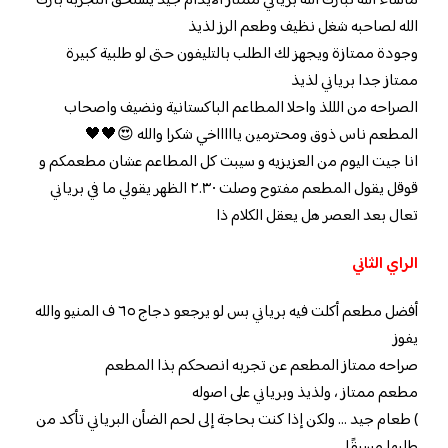
ماشاء الله تبارك الله برياني ممتاز الايدام جيد يستحق التجربه بارك
الله لصاحبه شغل نظيف وطعم الرز لذيذ
وجودة ممتازة ويجهز لك الطلب بالتليفون حتى لو طلبية كبيرة
ممتاز جدا برياني لذيذ
الصراحه من الللذ واحلا المطاعم الباكستانية ونضيف واصحاب
المطعم ناس ذوق ومحترمين ياااااخي شكرا والله 😍🖤🖤
انا جيت اليوم من العزيزيه و سيبت كل المطاعم عشان مطعمكم و
قوقل يقول المطعم مفتوح وصلت ٢.٣٠ الظهر يقولي ما في برياني
تعال بعد العصر هل يعقل الكلام ذا
الراي الثاني
أفضل مطعم أكلت فيه برياني بس لو يرجعو دجاج ٦٥ ف المنيو والله
يفوز
صراحه ممتاز المطعم عن تجربه انصحكم بذا المطعم
مطعم ممتاز ، ولذيذ وبرياني على اصوله
) طعام جيد … ولكن إذا كنت بحاجة إلى لحم الضأن البرياني تأكد من
طلبها مسبقًا