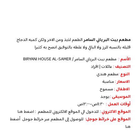
مطعم بيت البرياني السامر
الطعم لذيذ ومن الاخر ولكن كميه الدجاج
قليله بالنسبه للرز ولا الباقي ولا غلطه بالتوفيق انصح به كثيرا
الأسم
:
مطعم بيت البرياني السامر / BIRYANI HOUSE AL-SAMER
التصنيف
:
عائلات | افراد
النوع
:
مطعم هندي
الاسعار
:
مناسبة
الاطفال
:
مسموح
الموسيقى
:
يوجد
‏أوقات العمل
:
١١:٣٠ص–١٢:٠٠ص
الموقع الاكتروني
: للدخول الي الموقع الالكتروني للمطعم :
اضغط هنا
الموقع على خرائط جوجل:
للوصول إلى المطعم عبر خرائط جوجل
أضغط
هنا