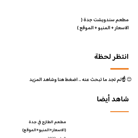
مطعم سندويشت جدة (
الاسعار + المنيو + الموقع )
انتظر لحظة
😊
☝️لم تجد ما تبحث عنه .. اضغط هنا وشاهد المزيد
شاهد أيضا
مطعم الطازج في جدة
(الاسعار+المنيو+الموقع)