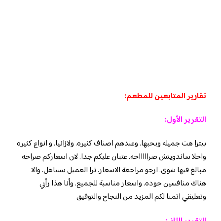
تقارير المتابعين للمطعم:
التقرير الأول:
بيتزا هت جميله وبحبها. وعندهم اصناف كثيره. ولازانيا. و انواع كثيره
واحلا ساندويتش صراااااحه. عتبان عليكم جدا. لان اسعاركم صراحه
مبالغ فيها شوى. ارجو مراجعة الاسعار. ترا العميل يستاهل. والا
هناك منافسين جوده. واسعار مناسبة للجميع. وأنا هذا رأيي
وتعليقي اتمنا لكم المزيد من النجاح والتوفيق