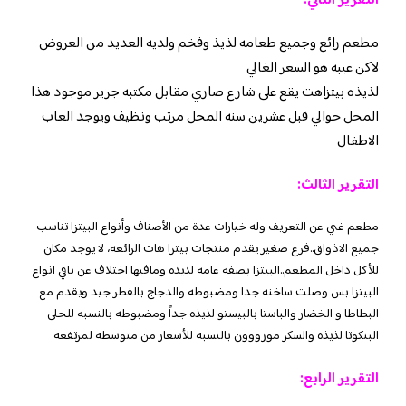
التقرير الثاني:
مطعم رائع وجميع طعامه لذيذ وفخم ولديه العديد من العروض
لاكن عيبه هو السعر الغالي
لذيذه بيتزاهت يقع على شارع صاري مقابل مكتبه جرير موجود هذا
المحل حوالي قبل عشرين سنه المحل مرتب ونظيف ويوجد العاب
الاطفال
التقرير الثالث:
مطعم غني عن التعريف وله خيارات عدة من الأصناف وأنواع البيتزا تناسب
جميع الاذواق..
فرع صغير يقدم منتجات بيتزا هات الرائعه، لا يوجد مكان
للأكل داخل المطعم..البيتزا بصفه عامه لذيذه ومافيها اختلاف عن باقي انواع
البيتزا بس وصلت ساخنه جدا ومضبوطه والدجاج بالفطر جيد ويقدم مع
البطاطا و الخضار والباستا بالبيستو لذيذه جداً ومضبوطه بالنسبه للحلى
البنكوتا لذيذه والسكر موزووون بالنسبه للأسعار من متوسطه لمرتفعه
التقرير الرابع: