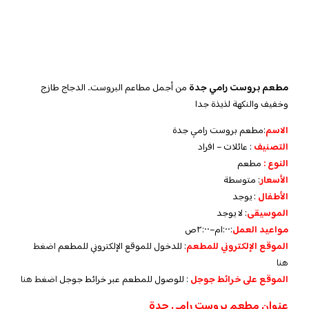
مطعم بروست رامي جدة
من أجمل مطاعم البروست.. الدجاج طازج
وخفيف والنكهة لذيذة جدا
الاسم
:مطعم بروست رامي جدة
التصنيف
: عائلات – افراد
النوع :
مطعم
الأسعار
:
متوسطة
الأطفال
:
يوجد
الموسيقى
:
لا يوجد
مواعيد العمل
:
١:٠٠م–٢:٠٠ص
الموقع الإلكتروني للمطعم
: للدخول للموقع الإلكتروني للمطعم
اضغط
هنا
الموقع على خرائط جوجل
: للوصول للمطعم عبر خرائط جوجل
اضغط هنا
عنوان مطعم بروست رامي جدة