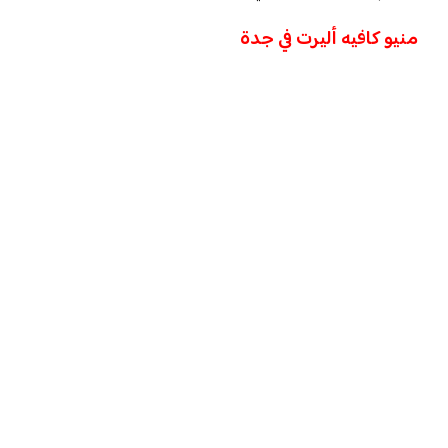
منيو كافيه أليرت في جدة