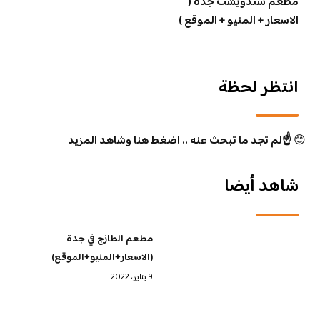
مطعم سندويشت جدة (
الاسعار + المنيو + الموقع )
انتظر لحظة
😊
☝️لم تجد ما تبحث عنه .. اضغط هنا وشاهد المزيد
شاهد أيضا
مطعم الطازج في جدة
(الاسعار+المنيو+الموقع)
9 يناير، 2022