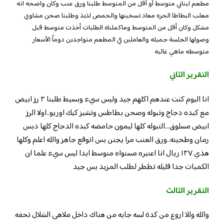
مطعم لبناني متوسط أو أقل من المتوسط طلبنا ورق عنب وكان واضحه انه
معلب البطاطا الحره معاد تسخينها والحمص لذيذ وطلبنا صحن مشاوي
مشكل وكان أقل من المتوسط وماكملناه الطلبات أخذت متوسط قبل
وصولها الجلسة جميله والعاملين في المطعم متواجدين دوماً الأسعار
متوسطه ماهي غاليه
التقرير الثاني
انا اليوم كنت عندهم اكلهم جيد وليس سيء وبسيط طلبنا ٢ رز ابيض
مع كبده دجاج وتبوله وصحن بطاطس وتشيز كيك اوريو..اولا الرز
ابيض مسلوق…التبوله كلها ليمون حامضه كبده الدجاج كلها دبس
رمان وطحينه..ورق العنب مرا يجنن بس اتوقع جاهز والله اعلم وكلها
هذي ١٢٧ ريال انا اعتبره مستواه متوسط ابدا ليس سيء علما ان
الكميات جدا قليله تظطر لطلب المزيد بس جيد
التقرير الثالث
والله وللا اروع من كدة لسه جايه من هناك داخل ملاهى الشلال تحفه