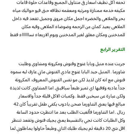
تحفه اكل نظيف اسعار فى متناول الجميع وقاعدات حلوة قاعات
مكيفه خدمه ممتازة ومرتبه ومعقمه نظافه حتى فيو حواليك مياه
بحر والملاهى والخضره اجمل مكان مروق وجميل تقعد فيه داخل
الملاهى بعيد كمان عن الزحمه وضوضاء الملاهى وفيه مكان
للمدخنين ومكان مغلق لغير المدخنين ويوم الاربعاء نسااااااء فقط
التقرير الرابع
جربت عنده متبل وبابا غنوج وفتوش ومكرونة ومشاوي وطلبت
شاورما . المتبل جيد البابا غنوج عادي الفتوش ماني عارف ليه سموه
فتوش مع انه كان لذيذ لكن مو نفس الفتوش المعروف. المكرونة
جداً عاديه ولافيها اي تميز طبعاً سباقيتي. اما المشاوي كانت لذيذة
ولكن عبارة عن سيخين فقط . وكميات الاكل قليلة جداً والاسعار
مبالغ فيها يعني الشاورما صحن يادوب يكفي طفل تقريباً كان 42
ريال . اما الشاورما فألغيت الطلب بعد ما انتظرت حدود الساعة
وكل الطلبات كانت تجي بالتقسيط يعني يجيك فتوش وتقعد تنتظر
اقل شي 20 دقيقة ثم يجيك طلبك الثاني وطبعاً حاولوا يماطلوني لما