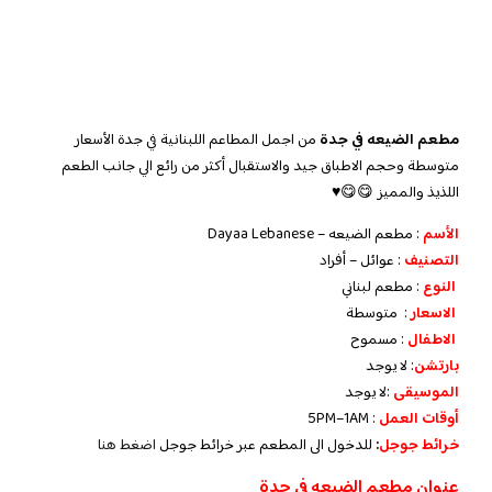
مطعم الضيعه في جدة
من اجمل المطاعم اللبنانية في جدة الأسعار
متوسطة وحجم الاطباق جيد والاستقبال أكثر من رائع الي جانب الطعم
اللذيذ والمميز 😋😋♥️
الأسم
: مطعم الضيعه – Dayaa Lebanese
التصنيف
: عوائل – أفراد
النوع
: مطعم لبناني
الاسعار
: متوسطة
الاطفال
: مسموح
بارتشن
: لا يوجد
الموسيقى
:لا يوجد
‏أوقات العمل
: 5PM–1AM
خرائط جوجل
:
للدخول الى المطعم عبر خرائط جوجل
اضغط هنا
عنوان مطعم الضيعه في جدة