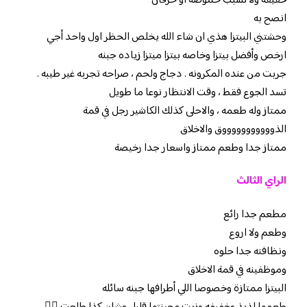
خفيفه ولا تسبب حموضه او حرقان
انصح به
وحشتني البيتزا هذي ان شاء الله يخلص الحظر اول واحد أجي
ارخص وأفضل بيتزا وخاصه بيتزا ميتزا زياده جبنه
جربت من عنده المكرونه . دجاج ولحم ، صراحه تجربه غير طيبه .
تسد الجوع فقط ، وقت الانتظار نوعا ما طويل
ممتاز وله طعمه ، والاحلى كذلك الكاشير رجل في قمة
الذوووووووووووق والاخلاق
ممتاز جدا وطعم ممتاز واسعار جدا رخيصة
الراي الثالث
مطعم جدا رائع
وطعم ولا اروع
ونظافته جدا حلوه
وموظفينه في قمة الاخلاق
البيتزا ممتازة وخصوصا اللي أطرافها جبنه سائله