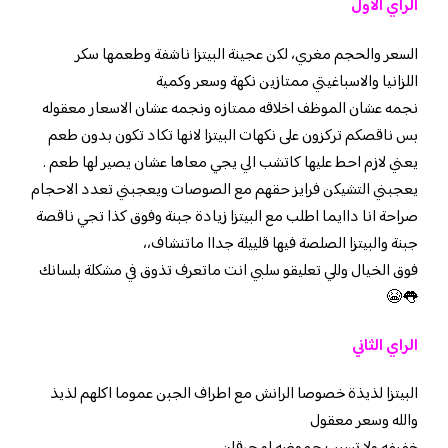
الراي الاول
السعر والحجم مغري، لكن عجينة البيتزا ناشفة وطعمها سكر
اللزانيا والاسباغيتي ممتازين نكهة وسعر وكمية
نجمه عشان الموظف اخلاقه ممتازه ونجمه عشان الاسعار معقوله
بس ناقصكم تركزون على نكهات البيتزا لانها تكاد تكون بدون طعم
يعني لازم احط عليها كاتشب الي يجي معاها عشان يصير لها طعم .
يعجبني التشيكن فرايز حقهم مع الصوصات ويعجبني تعدد الاحجام
صراحة انا داايما اطلب مع البيتزا زيادة جبنة وفوق كذا تجي ناقصة
جبنة والبيتزا الصلصة فيها قلييلة جداا ماتنشاف،،
فوق الخيال وللي تعليقو سلبي انت ماتعرف تذوق في مشكلة بلسانك
👅😭
الراي الثاني
البيتزا لذيذة خصوصا الرانش مع اطراف الجبن عموما اكلهم لذيذ
والله وسعر معقول