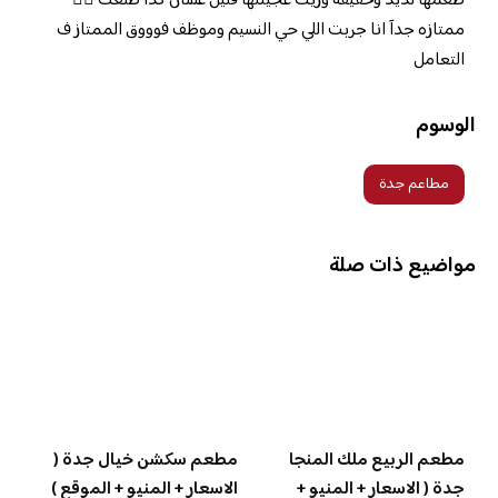
طعمها لذيذ وخفيفه وزيت عجينتها قليل عشان كذا طلعت 👍🏻
ممتازه جدآ انا جربت اللي حي النسيم وموظف فوووق الممتاز ف
التعامل
الوسوم
مطاعم جدة
مواضيع ذات صلة
مطعم الربيع ملك المنجا
مطعم سكشن خيال جدة (
جدة ( الاسعار + المنيو +
الاسعار + المنيو + الموقع )