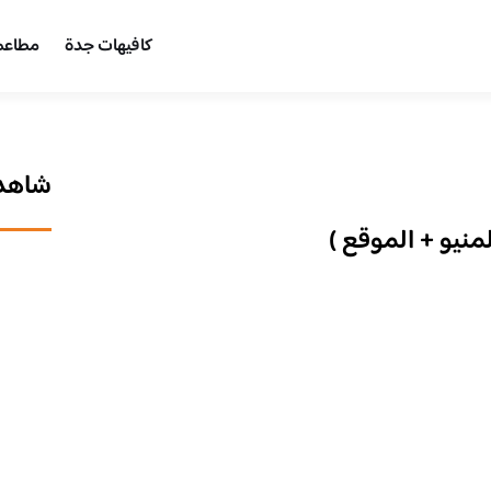
كافيهات جدة
مطاعم
شاهد 
منيو + الموقع )