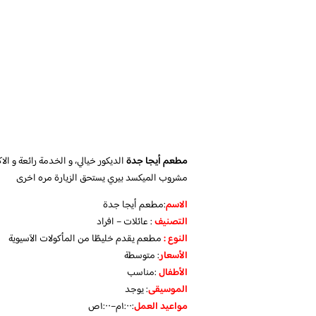
مطعم أيجا جدة
الديكور خيالي، و الخدمة رائعة و ال
مشروب الميكسد بيري يستحق الزيارة مره اخرى
الاسم
:مطعم أيجا جدة
التصنيف
: عائلات – افراد
النوع :
مطعم يقدم خليطًا من المأكولات الآسيوية
الأسعار
:
متوسطة
الأطفال
:
مناسب
الموسيقى
:
يوجد
مواعيد العمل
:١:٠٠م–١:٠٠ص