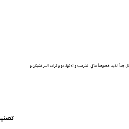
اكل جداً لذيذ خصوصاً ماكي الشرمب و الافوكادو و كرات البتر تشيكن و
تصني