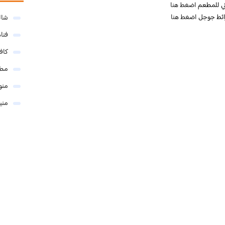
وني للمطعم
اضغط هنا
ائط جوجل
اضغط هنا
شال
فنا
كاف
مطا
منو
مني