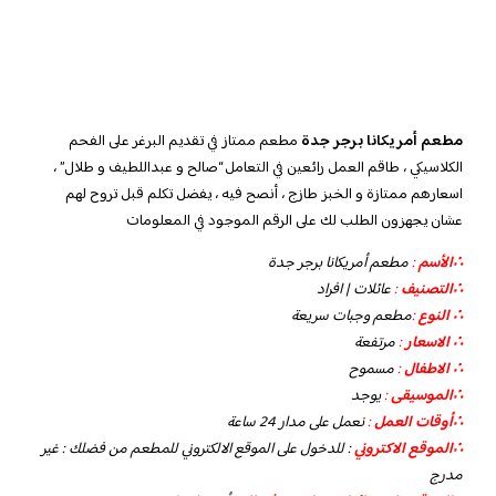
مطعم أمريكانا برجر جدة
مطعم ممتاز في تقديم البرغر على الفحم
الكلاسيكي ، طاقم العمل رائعين في التعامل “صالح و عبداللطيف و طلال” ،
اسعارهم ممتازة و الخبز طازج ، أنصح فيه ، يفضل تكلم قبل تروح لهم
عشان يجهزون الطلب لك على الرقم الموجود في المعلومات
∴الأسم
:
مطعم أمريكانا برجر جدة
∴التصنيف
:
عائلات | افراد
∴ النوع
:
مطعم وجبات سريعة
∴ الاسعار
:
مرتفعة
∴ الاطفال
:
مسموح
∴الموسيقى
:
يوجد
‏∴أوقات العمل
:
نعمل على مدار 24 ساعة
∴الموقع الاكتروني
: للدخول على الموقع الالكتروني للمطعم من فضلك : غير
مدرج