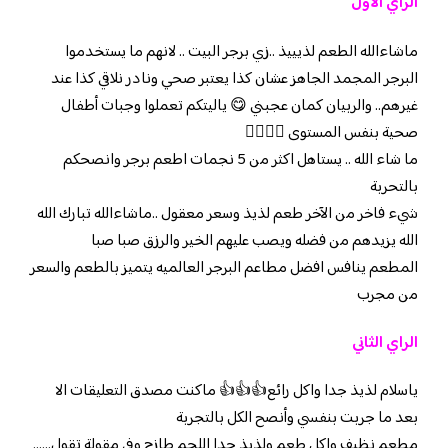
الراي الاول
ماشاءالله الطعم لذيييذ ..زي برجر البيت .. لانهم ما يستخدموا
البرجر المجمد الجاهز عشان كذا يعتبر صحي ونادر نلاقي كذا عند
غيرهم.. والربيان كمان عجبني 😋 ياليتكم تعملوا وجبات أطفال
صحية بنفس المستوى 👌🏻👍🏻
ما شاء الله .. يستاهل اكثر من 5 نجمات اطعم برجر وانصحكم
بالتحربة
شيء فاخر من الآخر طعم لذيذ وسعر معقول ..ماشاءالله تبارك الله
الله يزيدهم من فضله ويصب عليهم الخير والرزق صبا صبا
المطعم ينافس افضل مطاعم البرجر العالميه يتميز بالطعم والسعر
من مجرب
الراي الثاني
ياسلام لذيذ جدا واكل رائع👍👍👍 ماكنت مصدق التعليقات الا
بعد ما جربت بنفسي وأنصح الكل بالتجربة
مطعم نظيف واكل طعم ولذيذ جدا اللحم طازج وفي مقولة تقول……