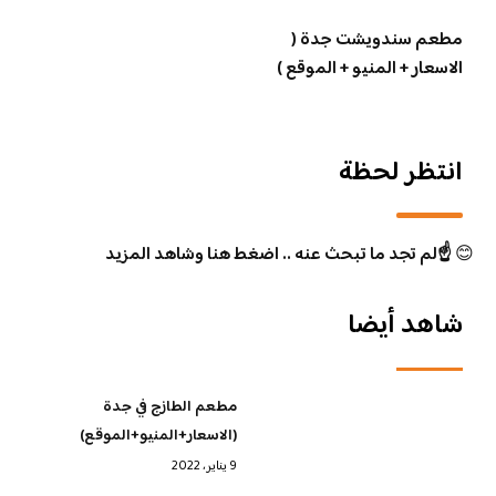
مطعم سندويشت جدة (
الاسعار + المنيو + الموقع )
انتظر لحظة
😊
☝️لم تجد ما تبحث عنه .. اضغط هنا وشاهد المزيد
شاهد أيضا
مطعم الطازج في جدة
(الاسعار+المنيو+الموقع)
9 يناير، 2022