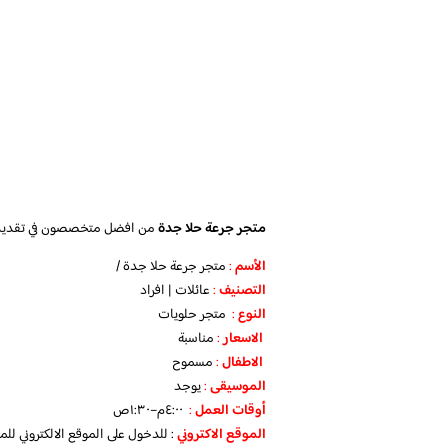
متجر جرعة حلا جدة
من افضل متخصصون في تقديم أشه
الأسم
:
متجر جرعة حلا جدة /
التصنيف
:
عائلات | افراد
النوع
:
متجر حلويات
الاسعار
:
مناسبة
الاطفال
:
مسموح
الموسيقى
:
يوجد
‏أوقات العمل
:
٤:٠٠م–١:٣٠ص
الموقع الاكتروني
: للدخول على الموقع الالكتروني 