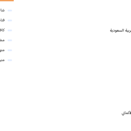
شال
فنا
كاف
مطا
منو
مني
لماني