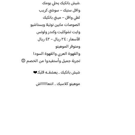
.شيش بانكيك يحلي يومك
وافل ستيك – سوشي كريب
لفلي وافل – ميني بانكيك
الصوصات مابين نوتيلا وبستاشيو
وايت تشوكليت وكندر ولوتس
الأسعار : ٢٤ ريال – ٤٢ ريال
ومتوفر الموهيتو
والقهوة العربي والقهوة السودا
تجربة جميل وأستفيدوا من الخصم 😍
شيش بانكيك .. يعشقــه قلبكـ❤️
موهيتو كلاسيك .. انتعااااااش