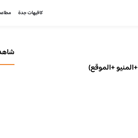
كافيهات جدة
مطاعم
شاهد 
+المنيو +الموقع)