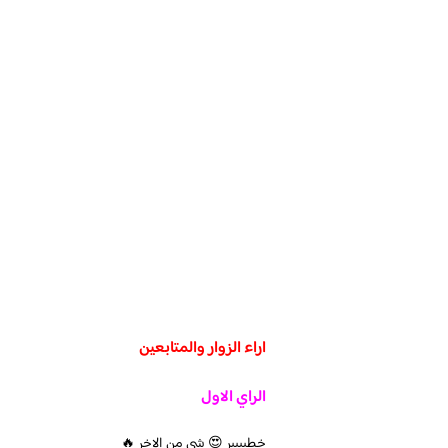
اراء الزوار والمتابعين
الراي الاول
خطيييير 😍 شي من الاخر 🔥