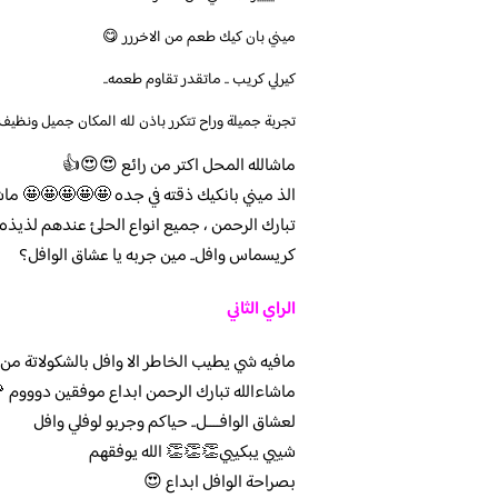
ميني بان كيك طعم من الاخررر 😋
كيرلي كريب .. ماتقدر تقاوم طعمه..
تجربة جميلة وراح تتكرر باذن لله المكان جميل ونظيف
ماشالله المحل اكتر من رائع 😍😍👍
الذ ميني بانكيك ذقته في جده 🤩🤩🤩🤩🤩 ماشاء
تبارك الرحمن ، جميع انواع الحلئ عندهم لذيذه
كريسماس وافل.. مين جربه يا عشاق الوافل؟
الراي الثاني
مافيه شي يطيب الخاطر الا وافل بالشكولاتة من
ماشاءالله تبارك الرحمن ابداع موفقين دوووم
لعشاق الوافــــل.. حياكم وجربو لوفلي وافل
شييي يبكييي👏👏👏 الله يوفقهم
بصراحة الوافل ابداع 😍