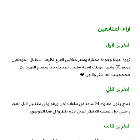
اراء المتابعين
التقرير الأول
قهوة لذيذة وجودة ممتازة وسعر منافس الفرع نظيف، استقبال الموظفين
كويس👍🏼 واجهة موظف اسمه سلطان لطيييف جداً ويقدم القهوه بكل
ححححببب الف شكر واللهي ❤️
التقرير الثاني
اتمني يكون مفتوح 24 ساعه لاني ساعات اجي ويقولوا لي مقفلين قبل الفجر
واجلس براء بسبب الانتظار اتمني اندم تنظروا لي هذا الموضوع
التقرير الثالث