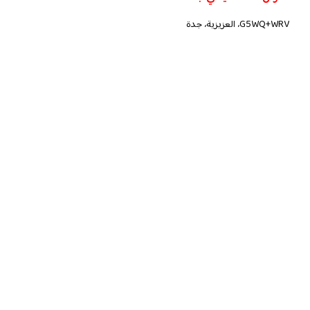
G5WQ+WRV، العزيزية، جدة