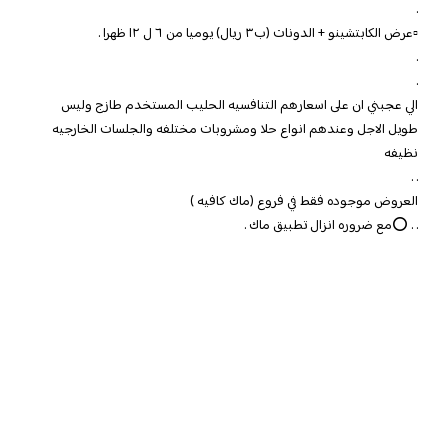
.
▫️عرض الكابتشينو + الدونات (ب٣ ريال) يوميا من ٦ ل ١٢ ظهرا .
.
.
الي عجبني ان على اسعارهم التنافسيه الحليب المستخدم طازج وليس
طويل الاجل وعندهم انواع حلا ومشروبات مختلفه والجلسات الخارجيه
نظيفه
. .
العروض موجوده فقط في فروع (ماك كافيه )
. . ⭕️مع ضروره انزال تطبيق ماك .