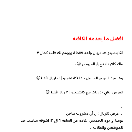
افضل ما يقدمه الكافيه
الكابتشينو هنا بريال واحد فقط لا ويرسم لك قلب كمان ♥️
ماك كافيه ابدع في العروض 😍 .
.
وهالمره العرض الجميل جدا ▫️كابتشينو | ب ١ريال فقط😍
.
العرض الثاني ▫️دونات مع كابتشينو | ٣ ريال فقط 😍
.
. .
. . ▫️عرض (الريال ) ل أي مشروب ساخن
يوميا الى يوم الخميس القادم من الساعه ٦ الى ١٢ اشوفه مناسب جدا
للموظفين والطلاب . .