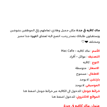
ماك كافيه في جدة
مكان جميل وهادي، تعاملهم راقي الموظفين بشوشين
ويستقبلون طلباتك بصدر رحب، انصح فيه لعشاق القهوة جدا مميز
ومختلف ❤️🤍
الأسم
: ماك كافيه – Mac Cafe
التصنيف
: عوائل – أفراد
النوع
: كافيه
الاسعار
: متوسطة
الاطفال
: مسموح
بارتشن
: لا يوجد
الموسيقى
:لا يوجد
خرائط جوجل
:
للدخول الى الكافيه عبر خرائط جوجل
اضغط هنا
الموقع الالكتروني
: للدخول
اضغط هنا
عنوان ماك كافيه في جدة