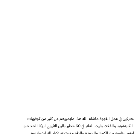
فين في عمل القهوة ماشاء الله هذا مايميزهم عن كثير من كوفيهات
مختصه القهوة انواع والكورتادو مميزه عندهم وكمان الكابتشينو.. والفلات وايت الفلتر في 60 خطير بالبن الاثيوبي اريكا الحلا حلو
رهم مناسبه مع الكميه والجوده والطعم يستحق تكرار الزياره وانصح