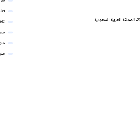
شال
فنا
كاف
مطا
منو
مني