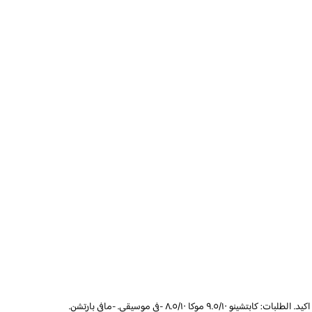
التقييم العام:رايق جدا جدا كانت تجربة جميلة بتتكرر اكيد. الطلبات: كابتشينو ٩.٥/١٠ موكا ٨.٥/١٠ -في موسيقى. -مافي بارتشن.