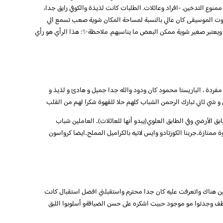
وع التدخين. -افراد وعائلات. الطلبات كانت لذيذة والكوفي رايق جدا،
وت الموسيقى كان عالي بالنسبة لمساحة المكان شوية صعب تسمع الي
ويعتبر صغير شوية ممكن البعض ما يناسبهم. ملاحظة✨: هذا الرأي هو رأي
ردة ، الباريستا محمود كان ودود والله جدا جميل و هادئ و لذيذ و
و شي ثاني تبارك الرحمن الشباب كلهم حلا للقهوة شكرا لهم من القلب
الأرضي وفي الطابق العلوي(يبدو أنها للعائلات).. العاملين شباب
ممتازة..جربنا الكورتادو وايس لاتيه بالكراميل المملح..ايضا كرواسون
ين هناك واتعرفت عليه كان جدا محترم واستقبلني افضل استقبال كانت
موظف وجدتوا مو موجود حبيت اشكره على حسن الضيافةو أسلوبوا اللبق