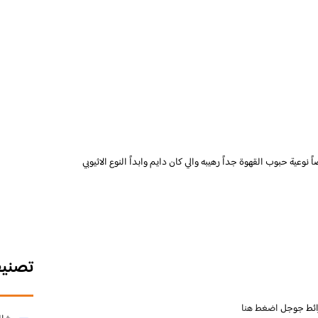
 نوعية حبوب القهوة جداً رهيبه والي كان دايم وابداً النوع الاثيوبي
تصني
ائط جوجل
اضغط هنا