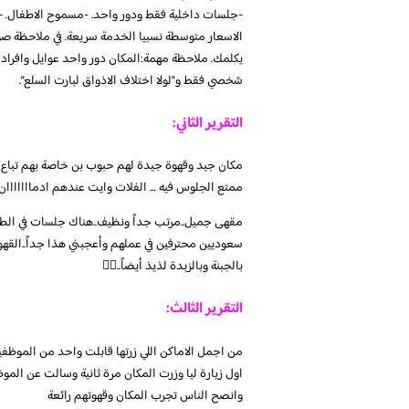
-جلسات داخلية فقط ودور واحد. -مسموح الاطفال. -ممن
الاسعار متوسطة نسبيا الخدمة سريعة. في ملاحظة ص
يكلمك. ملاحظة مهمة:المكان دور واحد عوايل وافراد 
شخصي فقط و”لولا اختلاف الاذواق لبارت السلع”.
التقرير الثاني:
مكان جيد وقهوة جيدة لهم حبوب بن خاصة بهم تباع مف
ممتع الجلوس فيه … الفلات وايت عندهم ادمااااااان 
مقهى جميل..مرتب جداً ونظيف..هناك جلسات في الطابق 
سعوديين محترفين في عملهم وأعجبني هذا جداً..القهوة 
بالجبنة وبالزبدة لذيذ أيضاً..👍🏼
التقرير الثالث:
من اجمل الاماكن اللي زرتها قابلت واحد من الموظف
اول زيارة ليا وزرت المكان مرة ثانية وسالت عن ال
وانصح الناس تجرب المكان وقهوتهم رائعة