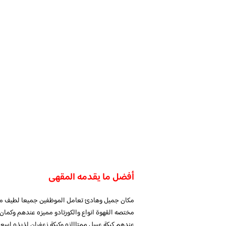
أفضل ما يقدمه المقهى
مكان جميل وهادئ تعامل الموظفين جميعا لطيف محتر
عندهم كيكة عسل ممتااازه وكيكة زعفران لذيذه اسعا