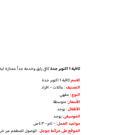
كافية 1 اكتوبر جدة
كافي رايق وخدمة جداً ممتازة ايضاً
الاسم
:كافية 1 اكتوبر جدة
التصنيف
: عائلات – افراد
النوع :
مقهي
الأسعار
:
متوسطة
الأطفال
:
يوجد
الموسيقى
:
يوجد
مواعيد العمل
: ٤:٠٠م–٤:٣٠ص
الموقع على خرائط جوجل
: للوصول للمطعم عبر خر