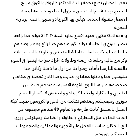
بعض الاحيان تضع نجمة زيادة للديكور والروقان الكوفي مريح
اعجبني يوجد قسم للمدخنين معزول ايضا يوجد جلسه ارضيه
الاسعار مقبوله الخدمة لابأس بها الكورتادو مقبول انصح بزيارته
للتجربه
Gathering مقهى جديد افتتح بداية السنة ٢٠٢٠ الاجواء جدا رائعة
يتميز يتنوع في الجلسات والديكور عندهم جدا رائع ومميز وعندهم
جلسات خارجية و جلسات داخلية للمدخنين وطاولات للمجموعات
وكراسي عالية وجلسات أرضية وطاولات افراد صراحة ابدعوا في التنوع
بالنسبة للبارستا بأمانة رحبوا بنا من اول ما دخلنا وكانوا جدا
بشوشين جدا ودخلوا معانا في حديث وهذا نادر تحصلة في مقاهي
متخصصة من هذا النوع القهوة الاسبريسو عندهم خليط بين
الاثيبوبي و النيكاراجوا طلبنا كورتادو و اسبنيش لاتية حار الطعم
موزون وهيعجبكم وعندهم تشكيلة من الحلى والكروسون طلبت كيكة
العسل بالفستق كانت طازجة ولا تقاوم 😋 عندهم مجموعة من
العاب الطاولة مثل الشطرنج والطاولة و الضامنة وسيكونس وورق
الخ.. المكان مناسب للعمل على الأجهزة والمذاكرة والمجموعات
انصحكم تزوروهم