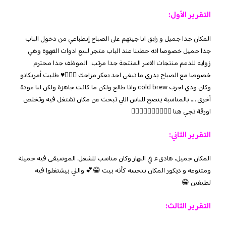
التقرير الأول:
‏المكان جدا جميل و رايق انا جيتهم على الصباح ‏إنطباعي من دخول الباب
جدا جميل ‏خصوصا انه حطينا عند الباب متجر لبيع ادوات القهوة وهي
زواية للدعم منتجات الاسر المنتجة جدا مرتب. ‏ الموظف جدا محترم
خصوصا مع الصباح بدري ‏ما تبغى احد يعكر مزاجك 👌🏽😂♥️ ‏طلبت أمريكانو
وكان ودي اجرب cold brew وانا طالع ولكن ‏ما كانت جاهزة ولكن لنا عودة
أخرى …. ‏بالمناسبة ينصح للناس اللي تبحث عن مكان تشتغل فيه وتخلص
اورقة تجي هنا 👌🏽👌🏽👌🏽👌🏽👌🏽
التقرير الثاني:
المكان جميل، هادىء في النهار وكان مناسب للشغل. الموسيقى فيه جميلة
ومتنوعه و ديكور المكان بتحسه كأنه بيت 😁💕 واللي بيشتغلوا فيه
لطيفين 😁
التقرير الثالث: