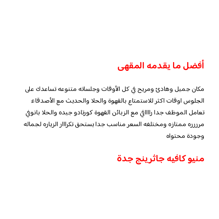
أفضل ما يقدمه المقهى
مكان جميل وهادئ ومريح في كل الأوقات وجلساته متنوعه تساعدك على
الجلوس اوقات اكثر للاستمتاع بالقهوة والحلا والحديث مع الأصدقاء
تعامل الموظف جدا رااااقي مع الزبائن القهوة كورتادو جيده والحلا بانوفي
مرررره ممتازه ومختلفه السعر مناسب جدا يستحق تكرااار الزياره لجماله
وجودة محتواه
منيو كافيه جاثرينج جدة