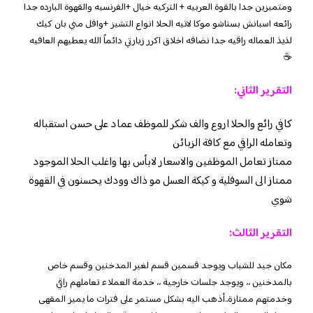
ومتميزين جدا بالقوة العربيه + التركيه خيال +الفرنسيه والقهوة البارده جدا
رائعه اسبانش بستاشو موكا لاتيه الحلا انواع التشيز +وافل مني بان كيك
لذيذ العماله راقيه جدا نضافه اخلاق اكرر زيارتي دائماً الله يعطيهم العافيه
☕
التقرير الثاني:
كافي رائع والحلا اروع والف شكر للموظف عماد على حسن استقباله
وتعامله الراقي مع كافة الزبائن
ممتاز تعامل الموظفين والاسعار لابأس بها واغلب الحلا الموجود
ممتاز الى السوفلية و كيكة العسل مو ذاك وودك يحسنون في القهوة
شوي
التقرير الثالث:
مكان جيد للشباب ويوجد قسمين قسم لغير المدخنين وقسم خاص
بالمدخنين ،، ويوجد جلسات خارجية ،، خدمة العملاء تعاملهم راقي
وخدمتهم ممتازة..أذهب اليه بشكل مستمر على فترات ما يميز المقهى