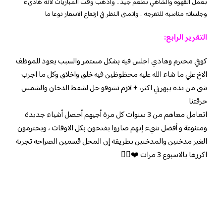
بعمل القهوه والشاهي بطعم جيد .. واذهب وقت المباريات لانه هاديء
وجلساته مناسبه للتفرجه .. واتمنى النظر في ارتفاع الاسعار نوعا ما
التقرير الرابع:
كوفي محترم وهادي اجلس فيه بشكل مستمر والسبب يعود للموظف
الاخ علي ما شاء الله عليه محظوظين فيه خلق واخلاق وكل ما اجرب
شي من يده يبهرني اكثر، + لازم تشوفو حل لشفط الدخان والشمس
حرقتنا
اتعامل معاهم من 3 سنوات كل مرة أجيهم أحصل أشياء جديدة
ومتنوعة و أفضل شيء إنهم صاروا يفتحون بكل الاوقات ، ويحترمون
الغير مدخنين والمدخنين بطريقة إن المحل قسمين الصراحة تجربة
اكررها بالاسبوع 3 مرات ❤️👍🏻