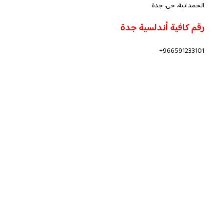
الحمدانية، حي، جدة
رقم كافية أندلسية جدة
966591233101+