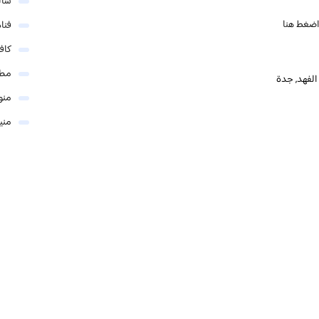
شال
ضغط هنا
فنا
كاف
مطا
 الفهد, جدة
منو
مني