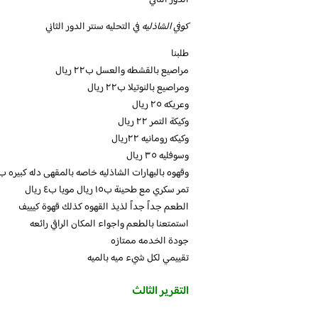
الدور الثاني
كوفي الشاذليه
في التحليه سنتر الدور الثاني
طلبنا
مراصيع بالقشطه والعسل ب٢٢ ريال
ومراصيع بالنوتيلا ب٢٢ ريال
وعريكه ٢٥ ريال
وكيكة التمر ٢٢ ريال
وكيكه رومانيه ٢٢ريال
وسوفليه ٣٥ ريال
وقهوه بالبهارات الشاذليه خاصه بالمقهى دله كبيره ب٤٠ ريال
تمر سكري مع طحينة ب١٥ ريال مويا ب٤ ريال
الطعم جداً جداً لذيذ القهوه كذلك قهوة كيييف
استمتعنا بالطعم واجواء المكان الراقي رائعه
جودة الخدمه ممتازه
تقييمي لكل شيء ميه بالميه
التقرير الثالث