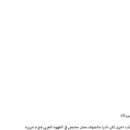
داً??
فيهات اخرى لكن نادرا مانشوف محل مختص في القهوه العربي.شيء مررره