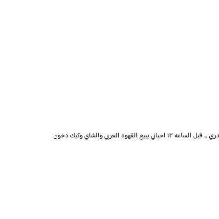
ديوانيه كويسه وقهوتهم لذيذه لكن مشكلتهم يقفلوا بدري … قبل الساعه ١٢ احياني يبيع القهوه العربي والشاي وكيك دخون