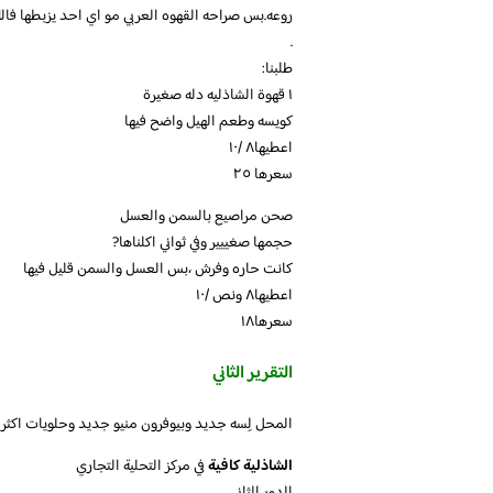
روعه.بس صراحه القهوه العربي مو اي احد يزبطها فاللي
.
طلبنا:
١ قهوة الشاذليه دله صغيرة
كويسه وطعم الهيل واضح فيها
اعطيها٨ /١٠
سعرها ٢٥
صحن مراصيع بالسمن والعسل
حجمها صغييير وفي ثواني اكلناها?
كانت حاره وفرش ،بس العسل والسمن قليل فيها
اعطيها٨ ونص /١٠
سعرها١٨
التقرير الثاني
المحل لِسه جديد وبيوفرون منيو جديد وحلويات اكثر فا
الشاذلية كافية
في مركز التحلية التجاري