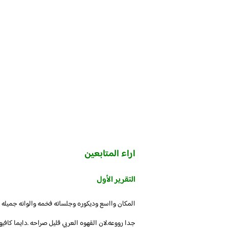
اراء المتابعين
التقرير الأول
المكان وااسع وديكوره وجلساته فخمه والوانه جميله ج
جدا رووعه.لان القهوه العربي قليل صراحه .دايما كا