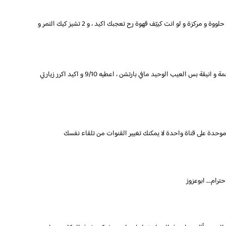
عصير برتقال و كان لزيز بس مو واو ، و دلة قهوة كانت حلووة و مركزة و لو انت كييّف قهوة رح تعجبك اكيد ، و 2 تشيز كيك التمر و
المكان مرة نظيف و رايق و يفتح النفس و ديكوراتو فخمة و انيقة بس العيب الوحيد مافي بارتشن ، اعطيه 9/10 و اكيد اكرر زيارتي
وحدة على قناة واحدة لا يمكنك تغيير القنوات من تلقاء نفسك
ترام…. ابوعزوز