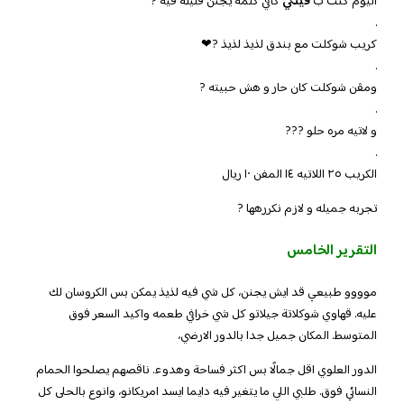
اليوم كنت ب
ڤينكي
كافي كلمه يجنن قليله فيه ?
.
كريب شوكلت مع بندق لذيذ لذيذ ?❤
.
ومڤن شوكلت كان حار و هش حبيته ?
.
و لاتيه مره حلو ???
.
الكريب ٢٥ اللاتيه ١٤ المفن ١٠ ريال
تجربه جميله و لازم نكررهها ?
التقرير الخامس
موووو طبيعي قد ايش يجنن، كل شي فيه لذيذ يمكن بس الكروسان لك
عليه. قهاوي شوكلاتة جيلاتو كل شي خرافي طعمه واكيد السعر فوق
المتوسط. المكان جميل جدا بالدور الارضي،
الدور العلوي اقل جمالًا بس اكثر فساحة وهدوء. ناقصهم يصلحوا الحمام
النسائي فوق. طلبي اللي ما يتغير فيه دايما ايسد امريكانو، وانوع بالحلى كل