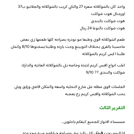
واحد كان بالشوكلاته سعره 27 والتاني كريب بالشوكلاته والجلاتيو ب37
اورجنال هوت شوكلت
هوت شوكلت بالبندق
هوت شوكلت بالنوغا 24 ريال
طعم الشوكلاته قوي وطبعا مو بودره بصراحه كلها طعمها زي بعض
ماحسينا بالفرق بختلاف التوبينغ وجت بارده وطلبنا يسخنوها 8/10 وكمان
طلبنا ١ ايس كريم بالشوكلاته
اغلب انواع الايس كريم لذيذه وخاصه يلي بالشوكلاته العاديه والدارك
شوكلت والبندق ?? 9/10
.
الجلسات فوق مطله على شارع التحليه واسعه والمكان فاضي ورايق ويلي
يحب الشوكلاته والايس كريم رح يعجبه
التقرير الثالث
مسسساء الانوار للجميع كيفكم ياحلوين ..
انا اليوم رحت
فينكي
اللي بالرد سي وصراحه خياراتهم مرره محدوده