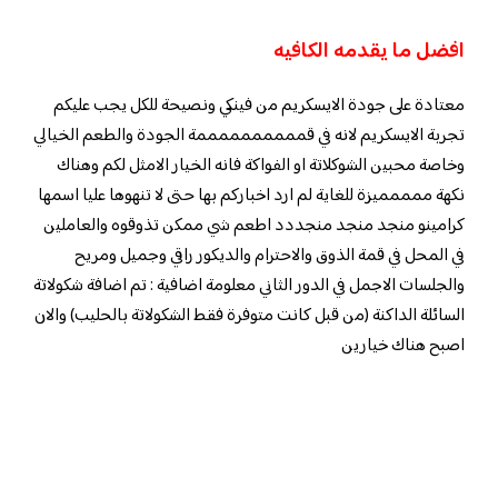
افضل ما يقدمه الكافيه
معتادة على جودة الايسكريم من فينكي ونصيحة للكل يجب عليكم
تجربة الايسكريم لانه في قممممممممممة الجودة والطعم الخيالي
وخاصة محبين الشوكلاتة او الفواكة فانه الخيار الامثل لكم وهناك
نكهة ممممميزة للغاية لم ارد اخباركم بها حتى لا تنهوها عليا اسمها
كرامينو منجد منجد منجددد اطعم شي ممكن تذوقوه والعاملين
في المحل في قمة الذوق والاحترام والديكور راقي وجميل ومريح
والجلسات الاجمل في الدور الثاني معلومة اضافية : تم اضافة شكولاتة
السائلة الداكنة (من قبل كانت متوفرة فقط الشكولاتة بالحليب) والان
اصبح هناك خيارين