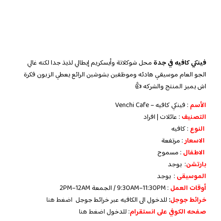
فينكي كافيه في جدة
محل شوكلاتة وأيسكريم إيطالي لذيذ جدا لكنه غالي
الجو العام موسيقي هادئه وموظفين بشوشين الرائع يعطي الزبون فكرة
اش يميز المنتج والشركه 👍
الأسم
: فينكي كافيه – Venchi Cafe
التصنيف
: عائلات | افراد
النوع
: كافيه
الاسعار
: مرتفعة
الاطفال
: مسموح
بارتشن
: يوجد
الموسيقى
: يوجد
أوقات العمل
: 9:30AM–11:30PM / الجمعة 2PM–12AM
خرائط جوجل
:
للدخول الى الكافيه عبر خرائط جوجل
اضغط هنا
صفحه الكوفي على انستقرام
: للدخول
اضغط هنا