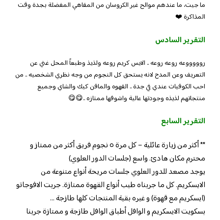
ما جيت، ما عندهم موالح غير الكروسان من المقاهي المفضلة بجدة وقت
المذاكرة ❤️
التقرير السادس
روووووعه روعه روعه .. الايس كريم روعه ولذيذ وطبعاً المحل غني عن
التعريف وعن المدح لانه يستحق كل النجوم من وجه نظري الشخصيه .. من
احب الكوفيات عندي في جدة .. القهوه والمافن كيك والشاي وجميع
منتجاتهم لذيذه وجودتها عالية واشوفها ممتازه ..😋😋
التقرير السابع
** أكثر من زيارة عائلية – كل مرة ٥ نجوم فريق أكثر من ممتاز و
محترم مكان هادئ. واسع (جلسات الدور العلوي)
يوجد مصعد للدور العلوي جلسات مريحة أنواع متنوعة من
الايسكريم. كل ما جربناه طيب أنواع القهوة ممتازة. جربت الافوجاتو
(ايسكريم مع قهوة) و غيره بقية المنتجات كلها طازجة …
بسكويت الايسكريم و الوافل أطباق الوافل طازجة و ممتازة جربنا