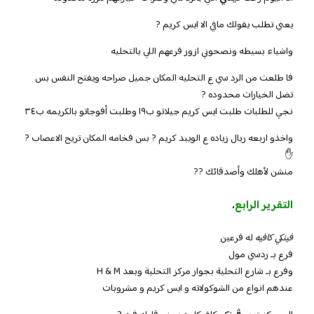
يعني تطلب يقولك مافي الا ايس كريم ?
واشياء بسيطه ونصحوني ازور فرعهم اللي بالتحليه
فا طلعت من الرد سي ع التحليه المكان جميل صراحه ويفتح النفس بس
تضل الخيارات محدوده ?
نجي للطلبات طلبت ايس كريم جيلاتو ب١٩ وطلبت أفوجاتو بالكريمه ب٣٤
واخذو اربعه ريال زياده ع الويبد كريم ? بس فخامه المكان تريح الاعصاب ?
✋
منشن لأهلك وأصدقائك ??
التقرير الرابع
.
فينكي كافيه
له فرعين
فرع بـ ردسي مول
وفرع بـ شارع التحلية بجوار مركز التحلية وبعد H & M
عندهم انواع من الشوكولاته و ايس كريم و مشروبات