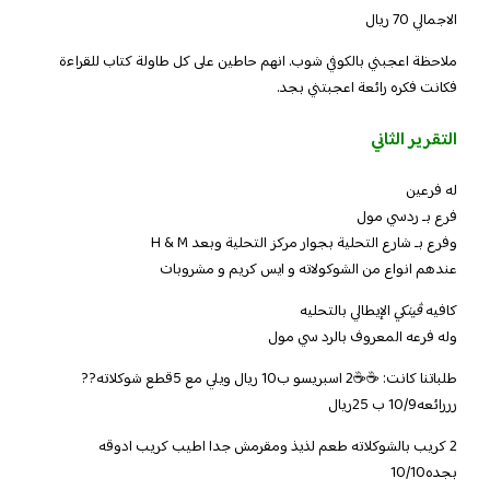
الاجمالي 70 ريال
ملاحظة اعجبني بالكوفي شوب. انهم حاطين على كل طاولة كتاب للقراءة
فكانت فكره رائعة اعجبتني بجد.
التقرير الثاني
له فرعين
فرع بـ ردسي مول
وفرع بـ شارع التحلية بجوار مركز التحلية وبعد H & M
عندهم انواع من الشوكولاته و ايس كريم و مشروبات
كافيه
ڤينكي
الإيطالي بالتحليه
وله فرعه المعروف بالرد سي مول
طلباتنا كانت: ☕☕2 اسبريسو ب10 ريال ويلي مع 5قطع شوكلاته??
رررائعه10/9 ب 25ريال
2 كريب بالشوكلاته طعم لذيذ ومقرمش جدا اطيب كريب ادوقه
بجده10/10