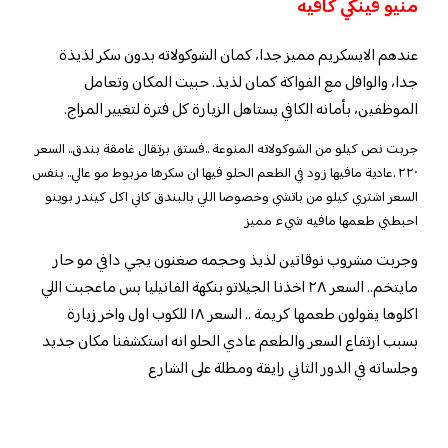
منيو فينكي كافيه
عندهم الايسكريم مميز جدا، كمان الشوكولاته بدون سكر لذيذة
جدا، والوافل مع الفواكة كمان لذيذ. حبيت المكان وتعامل
الموظفين، بأمانه الكافي يستاهل الزيارة كل فترة لتغيير المزاج.
جربت نص كيلو من الشوكولاته المنوعة ..فستق برتقال غامقة بندق.. السعر
٢٢٠ .عادية مافيها زود في الطعم الحلو فيها ان سكرها مزبوط مو عالي.. بنفس
السعر اشتري كيلو من باتشي وخصوصا اللي بالبندق كاني اكل كيندر بوينو
احبطني طعمها مافيه شيء مميز
وجربت مشروب نوقاتين لذيذ وحجمه صغنون يجي دافي مو حار
مايتخم.. السعر ٢٨ اخذنا الجيلاتو بنكهة الفانيليا بس ماعجبت اللي
اكلوها يقولون طعمها كريمة .. السعر ١٨ للكوب اول واخر زيارة
بسبب ارتفاع السعر والطعم عادي الحلو انه استكشفنا مكان جديد
وجلساته في الدور الثاني رايقة ومطلة على الشارع