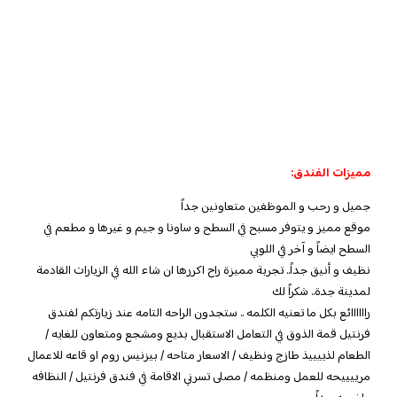
مميزات الفندق:
جميل و رحب و الموظفين متعاونين جداً
موقع مميز و يتوفر مسبح في السطح و ساونا و جيم و غيرها و مطعم في
السطح ايضاً و آخر في اللوبي
نظيف و أنيق جداً.. تجربة مميزة راح اكررها ان شاء الله في الزيارات القادمة
لمدينة جدة.. شكراً لك
راااااائع بكل ما تعنيه الكلمه .. ستجدون الراحه التامه عند زيارتكم لفندق
فرنتيل قمة الذوق في التعامل الاستقبال بديع ومشجع ومتعاون للغايه /
الطعام لذييييذ طازج ونظيف / الاسعار متاحه / بيزنيس روم او قاعه للاعمال
مرييييحه للعمل ومنظمه / مصلى تسرني الاقامة في فندق فرنتيل / النظافه