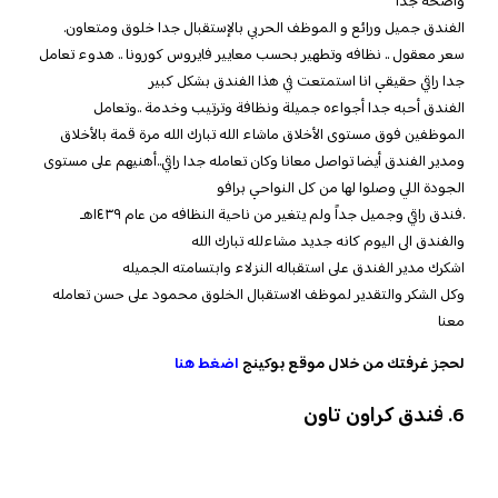
واضحه جداً
الفندق جميل ورائع و الموظف الحربي بالإستقبال جدا خلوق ومتعاون.
سعر معقول .. نظافه وتطهير بحسب معايير فايروس كورونا .. هدوء تعامل
جدا راقي حقيقي انا استمتعت في هذا الفندق بشكل كبير
الفندق أحبه جدا أجواءه جميلة ونظافة وترتيب وخدمة ..وتعامل
الموظفين فوق مستوى الأخلاق ماشاء الله تبارك الله مرة قمة بالأخلاق
ومدير الفندق أيضا تواصل معانا وكان تعامله جدا راقي..أهنيهم على مستوى
الجودة اللي وصلوا لها من كل النواحي برافو
.فندق راقي وجميل جداً ولم يتغير من ناحية النظافه من عام ١٤٣٩هـ
والفندق الى اليوم كانه جديد مشاءلله تبارك الله
اشكرك مدير الفندق على استقباله النزلاء وابتسامته الجميله
وكل الشكر والتقدير لموظف الاستقبال الخلوق محمود على حسن تعامله
معنا
لحجز غرفتك من خلال موقع بوكينج
اضغط هنا
6. فندق كراون تاون