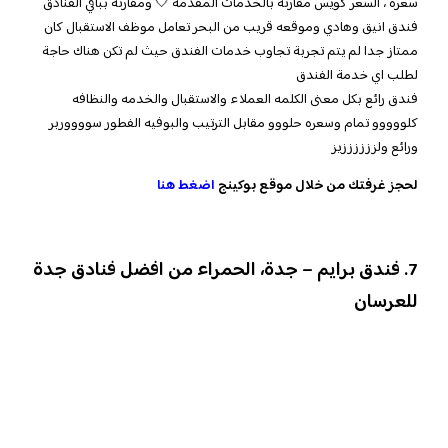
سعره ، السعر كويس مقارنة بالخدمات المقدمة 🤍 ومقارنة بباقي الفنادق
فندق انيق وهادي وموقعه قريب من البحر تعامل موظف الاستقبال كان
ممتاز جدا لم يتم تجربة تجاوب خدمات الفندق حيث لم تكن هناك حاجة
لطلب اي خدمة الفندق
فندق رائع بكل معنى الكلمه العملاء والاستقبال والخدمه والنظافه
كلووووو تمام وسعره حلووو مقابل الترتيب والبوفيه الفطور سووووربر
ورائع ولززززززيز
لحجز غرفتك من خلال موقع بوكينج
اضغط هنا
7. فندق برايم – جدة، الحمراء من افضل فنادق جدة
للعرسان