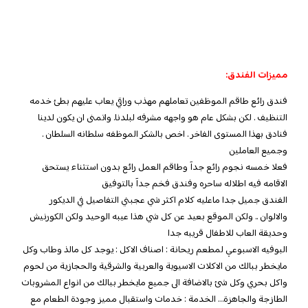
مميزات الفندق:
فندق رائع طاقم الموظفين تعاملهم مهذب وراقي يعاب عليهم بطئ خدمه
التنظيف . لكن بشكل عام هو واجهه مشرفه لبلدنا. واتمنى ان يكون لدينا
فنادق بهذا المستوى الفاخر . اخص بالشكر الموظفه سلطانه السلطان .
وجميع العاملين
فعلا خمسه نجوم رائع جدآ وطاقم العمل رائع بدون استثناء يستحق
الاقامه فيه اطلاله ساحره وفندق فخم جدآ بالتوفيق
الفندق جميل جدا ماعليه كلام اكثر شي عجبني التفاصيل في الديكور
والالوان .. ولكن الموقع بعيد عن كل شي هذا عيبه الوحيد ولكن الكورنيش
وحديقة العاب للاطفال قريبه جدا
البوفيه الاسبوعي لمطعم ريحانة : اصناف الاكل : يوجد كل مالذ وطاب وكل
مايخطر ببالك من الاكلات الاسيوية والعربية والشرقية والحجازية من لحوم
واكل بحري وكل شئ بالاضافة الى جميع مايخطر ببالك من انواع المشروبات
الطازجة والجاهزة… الخدمة : خدمات واستقبال مميز وجودة الطعام مع