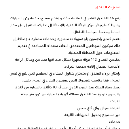
مميزات الفندق:
يقع هذا الفندق الفاخر في السلامة جدّة، و يقدم مسبح، خدمة ركن السيارات
وسونا. كما يتوفر مركز للياقة البدنية بالإضافة إلى تدليك، استقبال على مدار
الساعة وخدمة مجالسة الأطفال.
تقدم فندق راديسون بلو تسهيلات متطورة وخدمات ممتازة. بالإضافة إلى
ذلك سيكون الموظفين المتعددي اللغات سعداء للمساعدة في تقديم
المعلومات حول المنطقة المحلية.
يتضمن الفندق 142 غرفة مجهزة بشكل جيد فيها عدد من وسائل الراحة
الأساسية لضمان إقامة ممتعة للنزلاء.
بإمكان نزلاء الفندق الإستمتاع بتناول العشاء في المطعم الذي يقع في نفس
المبنى، هذا مناسب للضيوف الذين يفضلون البقاء في المبنى نفسه.
يبعد مطار الملك عبد العزيز الدولي مسافة 10 دقائق بالسيارة من فندق
راديسون بلو. ويبعد الفندق مسافة قريبة بالسيارة عن كورنيش جدة.
انترنت
انترنت مجاني, واي فاي مجاني
غير مسموح بدخول الحيوانات الأليفة
خدمات
مجالسة أو رعاية الطفل, مركز أعمال, تأجير سيارة, خدمة الإيقاظ, خدمة