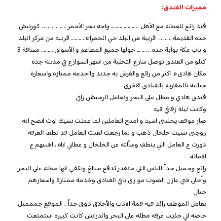
مميزات الفندق:
فند رائع للعطلة مع الأهل . ……………….. واجه بحر الأحمر ………………. كورنيش
جدة القديمة ……….. قريبة من البلد حي الحمراء ………. قريبة من مركز البلد
و باب مكة بوابة جدة ……….. حولها جميع المطاعم و الأسواق ……… مسافة 3
كيلو من الفندق توصل شارع التحلية من اشهر الشوارع في مدينة جدة
مكان هادىء اكثر من رائع والفرش به جديد وااخدمه ممتازة واسعارة
خياليه بالمقارنه بالفنادق الاخرى
فندق هادي و مطل على البحر وتعامل الرسبشن راقي
وكانت ليلة زفافي فيه
صار موقف يخليني اشيد و امدح العاملين لما عملت تشيك اوت اتضح انه
زوجتي نسيت خلخال ذهب و لما رجعت لقيت العامل قد نظف الغرفه
دورت ع العامل اللي ينظف وسألته عن الخلخال و عطاني اياه ، اهنيهم ع
الامانه
رائع وجميل جدآ للناس اللي ماتقدر تدفع مبالغ ويكفي انها مطله على البحر
وأحلى شي عازل الصوت مو زي باقي الفنادق وخدمة ممتازة واسعارهم
خيال
تعامل الموظف رائد فيه قمة الادب والأخلاق ذوق جداً .. الموقع جممميل
خاصه اني خذيت غرفه مطله على البحر والدرايش كانت كبيره استمتعت