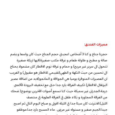
مميزات الفندق:
حجزنا جناح و كنا 3 أشخاص. اعجبني حجم الجناح حيث كان واسعا و يضم
صالة و مطبخ و طاولة طعام و غرفة مكتب صغيرة(فيها اريكة صغيرة
تتحول الى سرير غير مريح) و حمام و غرفة نوم. الافطار كان مشمولا. يحتاج
الى تحسين من حيث النكهة و الطهي(تقييمي للافطار هو مقبول) و الغريب
ان العصيرات المتوفرة يوميا هي الجوافة و المانجو(لابد من اضافة عصير
البرتقال للافطار). تكييف الغرفة بارد جدا حتى مع تخفيف البرودة لأقصى
درجة.الجدران غير سميكة حيث كنا نسمع أصوات الآخرين بوضوح( ضحك
من الغرفة المجاورة و بكاء طفل في الغرفة العلوية في منتصف
الليل).الانترنت كان سيئا جدا في الليلة الاولى و صباح اليوم التالي ثم اصبح
جيدا.الجيم صغير و مستواه غير مرضٍ . ماء المسبح بارد جدا.موظفو