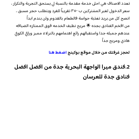
تعدد الاصناف هي احلى خدمة مقدمة بالنسبة لي يستحق التجربة والتكرار ،
سعر الدخول لغير المشتركين ب ٣٥٠ تقريباً للفرد ويتطلب حجز مسبق ..
انصح كل من يريد تغذية حواسة فالطعام بالقدوم ولن يندم ابداً
من افخم الفنادق بجده 🌟 مريح نظيف الخدمه فوق الممتازه الضيافه
عندهم جميله جدا واستقبالهم رائع اهتمامهم بالنزلاء مميز وراقي الكوفي
هادي ومريح جداً
لحجز غرفتك من خلال موقع بوكينج
اضغط هنا
2.فندق ميرا الواجهة البحرية جدة من افضل افضل
فنادق جدة للعرسان