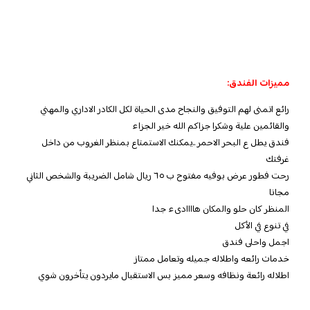
مميزات الفندق:
رائع اتمنى لهم التوفيق والنجاح مدى الحياة لكل الكادر الاداري والمهني
والقائمين علية وشكرا جزاكم الله خير الجزاء
فندق يطل ع البحر الاحمر ..يمكنك الاستمتاع بمنظر الغروب من داخل
غرفتك
رحت فطور عرض بوفيه مفتوح ب ٦٥ ريال شامل الضريبة والشخص الثاني
مجانا
المنظر كان حلو والمكان هاااادىء جدا
في تنوع في الأكل
اجمل واحلى فندق
خدمات رائعه واطلاله جميله وتعامل ممتاز
اطلاله رائعة ونظافه وسعر مميز بس الاستقبال مايردون يتأخرون شوي