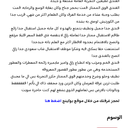
الفندق لطيفين. التجربة العامة ممتعة و جيدة.
الفندق فوق الممتاز. قمت بحجز جناح وكان بغاية الوسع والرحابه. قمت
بطلب وجبة عشاء من خدمة الغرف وكان الطعام اكثر من شهي. قريب جدا
من الكورنيش. اوصي به بشده
فندق جدا جميل ونظيف يتمتع بالهدوء كل مابه جميل استقبال جدا رائع
طاقم الاستقبال ممتاز جدا تعامله راقي لا ينقصه شي فقط السعر قليلا مرتفع
وانصح بالاهتمام بجدوه الافطار اكثر مع العلم بانه جيدجدا
استمتعت حقا بسكني فيه وشكرا موظف الاستقبال شاب سعودي جدا راقي
انصح بالفندق جدا
فندق فخم ومرتب وله انطباع راقي واميز مايميزه رائحه المعطرات والعطور
المستخدمه وهي من عطور عطور القصور المعروفه
نظيف وحلو وشرح وخدمتهم فوق الممتاز حكرر التجربة بس الي ما عجبني
طلبت تزين غرفة للعرسان وكان التزين ورد مجفف ذاك الي يألم ! فقققققط
وبالونات بالارض بس تعاملهم الذوق يشفع لهم كنت حاجزة سويت
لحجز غرفتك من خلال موقع بوكينج
اضغط هنا
الوسوم