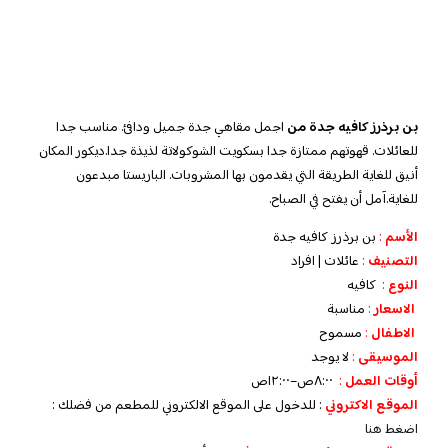
بن برذرز كافيه جدة من
اجمل مقاهي جدة جميل ودافئ. مناسب جدا
للعائلات. قهوتهم ممتازة جدا بسكويت الشوكولاتة لذيذة جدا.ديكور المكان
أنيق للغاية الطريقة التي يقدمون بها المشروبات. الباريستا مبدعون
للغاية.آمل أن يفتح في الصباح.
الأسم
:
بن برذرز كافيه جدة
التصنيف
:
عائلات | افراد
النوع
:
كافيه
الاسعار
:
مناسبة
الاطفال
:
مسموح
الموسيقى
:
لا
يوجد
‏أوقات العمل
:
٨:٠٠ص–١٢:٠٠ص
الموقع الاكتروني
: للدخول على الموقع الالكتروني للمطعم من فضلك :
اضغط هنا