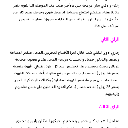
رايقة والاغاني مش مزعجة بس عالأخير طلب مننا الموظف اننا نقوم نغير
مكاننا عشان عندهم اجتماع وصراحة انزعجنا شوي وخرجنا، يعني كان من
الافضل يقولون لنا ان الطاولات من البداية محجوزة عشان مانتعرض
لموقف مثل هذا.
الراي الثاني
زيارتي الاولى للكفي شب خلال فترة الأفتتاح التجريبي .المحل صغير المساحة
ولطيف والديكور جميل والجلسات مريحة. المحل يقدم عضوية مجانية
للزبائن بحيث يحصلون على تخفيض عند كل زيارة . طلباتي : قهوة مقطرة
بسعر 24 ريال ( الطعم طيب ، السعر مرتفع مقارنة بأغلب محلات القهوة
المختصة ، امل مراجعة سعر القهوة المقطرة ) وكذلك طلبت كيك الجزر
بسعر 25 ريال ( الطعم ممتاز ). اشكر الاخوة العاملين على حسن تعاملهم
وترحيبهم.
الراي الثالث
تعامل الشباب كان جميل و محترم.. ديكور المكان رايق و عجبني ..