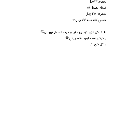
سعره:٢٢ريال
كيكة العسل🍯
سعرها: ٢٥ ريال
حسابي كله طلع ٧٧ ريال✨
.
طبعًا كل شي لذيذ و يجنن و كيكة العسل تهبببل🤤
و ديكورهم حلوو نظام ريفي🤎
و كل شي ١٠/١٠