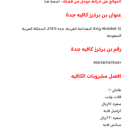
الموقع على خرائط جوجل من فضلك
:
أضغط هنا
عنوان
بن برذرز كافيه جدة
King Abdullah St، البغدادية الغربية، جدة 21413، المملكة العربية
السعودية
رقم
بن برذرز كافيه جدة
+966583141544
افضل مشروبات الكافيه
طلباتي✨:
فلات وايت
سعره :١٧ريال
كراميل لاتيه
سعره :٢٢ريال
سبانش لاتيه