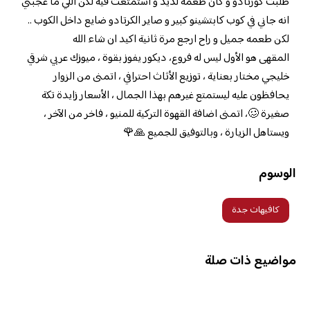
طلبت كورتادو و كان طعمه لذيذ و استمتعت فيه لكن اللي ما عجبني
انه جاني في كوب كابتشينو كبير و صاير الكرتادو ضايع داخل الكوب ..
لكن طعمه جميل و راح ارجع مرة ثانية اكيد ان شاء الله
المقهى هو الأول ليس له فروع، ديكور يفوز بقوة ، ميوزك عربي شرقي
خليجي مختار بعناية ، توزيع الأثاث احترافي ، اتمنى من الزوار
يحافظون عليه ليستمتع غيرهم بهذا الجمال ، الأسعار زايدة تكة
صغيرة 🥴، اتمنى اضافة القهوة التركية للمنيو ، فاخر من الآخر ،
ويستاهل الزيارة ، وبالتوفيق للجميع 🙏🌹
الوسوم
كافيهات جدة
مواضيع ذات صلة