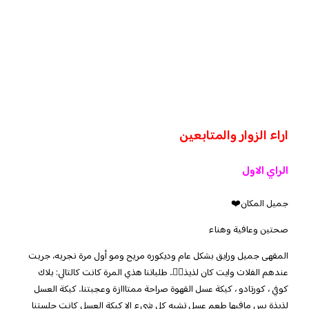
اراء الزوار والمتابعين
الراي الاول
جميل المكان❤️
صحتين وعافية وهناء
المقهى جميل ورايق بشكل عام وديكوره مريح ومو أول مرة نجربه، جربت
عندهم الفلات وايت كان لذيذ👌🏼.. طلباتنا هذي المرة كانت كالتالي: بلاك
كوفي ، كورتادو ، كيكة عسل القهوة صراحة ممتااازة وعجبتنا.. كيكة العسل
لذيذة بس مافيها طعم عسل تشبه كل شيء الا كيكة العسل كانت جلستنا