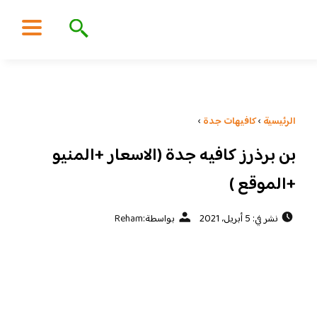
الرئيسية
›
كافيهات جدة
›
بن برذرز كافيه جدة (الاسعار +المنيو
+الموقع )
نشر في: 5 أبريل، 2021
بواسطة:
Reham