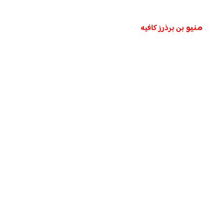
منيو
بن برذرز كافيه