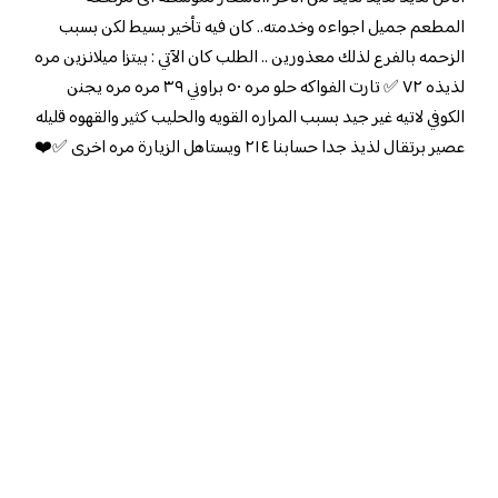
المطعم جميل اجواءه وخدمته.. كان فيه تأخير بسيط لكن بسبب
الزحمه بالفرع لذلك معذورين .. الطلب كان الآتي : بيتزا ميلانزين مره
لذيذه ٧٢ ✅ تارت الفواكه حلو مره ٥٠ براوني ٣٩ مره مره يجنن
الكوفي لاتيه غير جيد بسبب المراره القويه والحليب كثير والقهوه قليله
عصير برتقال لذيذ جدا حسابنا ٢١٤ ويستاهل الزيارة مره اخرى ✅❤️