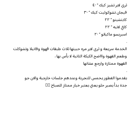
ثري لاير تشيز كيك ” ٤٠
فيجان تشوكوليت كيك ” ٣٠
كابتشينو ” ٢٢
كافي لاتيه ” ٢٢
اسبريسو ماكياتو ” ٢٠
.
الخدمة سريعة و ثري لاير مره حبيتها ثلاث طبقات قهوة وفانيلا وتشوكلت
وطعم القهوة واااضح الكيكة الثانية لا بأس بها ،
القهوة ممتازة وارجع عشانها
.
يقدموا الفطور يحمس للتجربة وعندهم جلسات خارجية والان جو
جدة بدأ يصير حلو يعني يعتبر خيار ممتاز للصباح 👌🏻