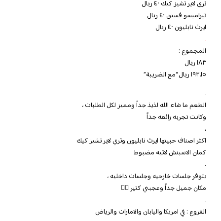
ثري لاير تشيز كيك ٤٠ ريال
تيراميسو فستق ٤٠ ريال
ايرث نابليون ٤٠ ريال
.
المجموع :
١٨٣ ريال
١٩٢.١٥ ريال “مع الضريبة”
.
الطعم ما شاء الله لذيذ جداً ومميز لكل الطلبات ،
وكانت تجربه رائعه جداً
،
اكثر اصناف حبيتها ايرث نابليون وثري لاير تشيز كيك
كمان الاسبنش لاتيه مضبوط
،
يتوفر جلسات خارحيه وجلسات داخليه ،
مكان جميل جداً وعجبني كثير 👍🏻
.
الفروع : في امريكا واليابان والامارات والرياض