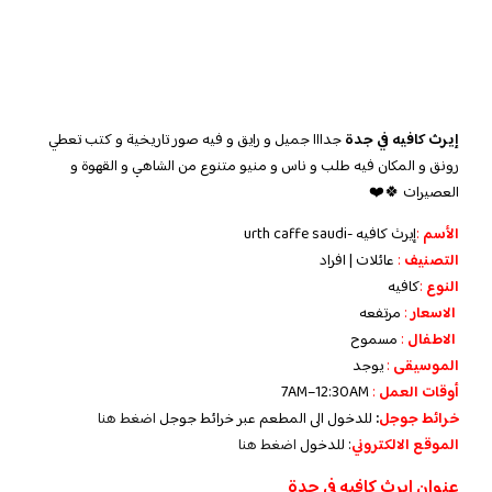
إيرث كافيه في جدة
جدااا جميل و رايق و فيه صور تاريخية و كتب تعطي
رونق و المكان فيه طلب و ناس و منيو متنوع من الشاهي و القهوة و
العصيرات 🍀❤️
الأسم
:
إيرث كافيه -urth caffe saudi
التصنيف
:
عائلات | افراد
النوع
:
كافيه
الاسعار
:
مرتفعه
الاطفال
:
مسموح
الموسيقى
:
يوجد
‏أوقات العمل
:
7AM–12:30AM
خرائط جوجل
:
للدخول الى المطعم عبر خرائط جوجل
اضغط هنا
الموقع الالكتروني
: للدخول
اضغط هنا
عنوان إيرث كافيه في جدة