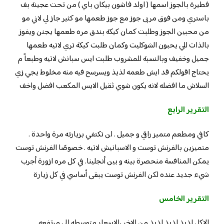
فطيرة بالجوز اسمها ( اولد فاشون بيكان باي ) من تحت عجينة بف
باستري ومن فوق مربى جوز مع جوز طعمها مو كثير جاز لي لاني مو
من محبين الجوز وطلبت كمان كيكة بندق مره طعمها يجنن ويفوز
بالذات للي يحبون الشوكليت وكمان طلبت كيكة تري لاتيه طعمها
جميل وخفيف وبالنسبة للمشروب طلبت ايس سبانش لاتيه وطبعاً م
يحتاج اقولكم قد ايش طعمه لذيذ ويسرسح فيه منه مخلوط يجي زي
السلاش ما افضله لانه يكون شوي ثقيل الايس المكعب افضل واخف
التقرير الرابع
كافي ومطعم متميز راقي و جميل . لن تكتفي بزيارته مرة واحدة .
متميزين بالفرنش توست و الاسبانيش لاتيه . خصوصًا الفرنش توست
يمكن المنافسة منحصرة بينه و بين أنجلينا. في كل مره ازورة أجرب
شيء جديد عنده لكن الفرنش توست يبقى أساسي في كل زيارة
التقرير الخامس
الاكل لذيذ لذيذ لذيذ من الاخر ،الاسعار متوسطه الى مرتفعه