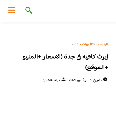
الرئيسية
›
كافيهات جدة
›
إيرث كافيه في جدة (الاسعار +المنيو
+الموقع)
نشر في: 16 نوفمبر، 2021
بواسطة:
غارة