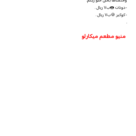
وختمناها بحلى حلو زيكم.
-دونات 🍩ب٧ ريال .
-كوكيز 🍪ب٧ ريال .
.
منيو مطعم
ميكارلو