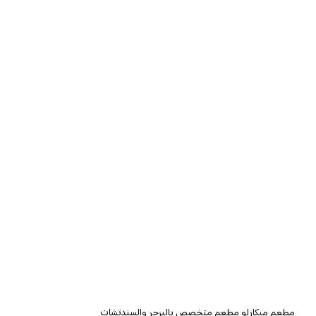
مطعم ميكارلو مطعم متخصص بالبرجر والسندتشات