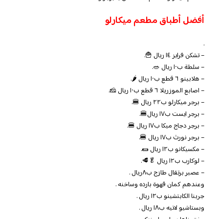
أفضل أطباق مطعم ميكارلو
.
– تشكن فرايز ١٤ ريال 🍟.
– سلطة ب١٠ ريال 🥗.
– هلابينو ٦ قطع ب١٠ ريال 🌶.
– اصابع الموزريلا ٦ قطع ب١٠ ريال 🧀.
– برجر ميكارلو ب٢٢ ريال 🍔.
– برجر ايست ب١٧ ريال🍔.
– برجر دجاج ميكا ب١٧ ريال 🍔.
– برجر نورث ب١٧ ريال 🍔.
– مكسيكانو ب١٢ ريال 🌯.
– لوكارب ب١٢ ريال 🥬🥩.
– عصبر برتقال طازج ب٨ريال .
وعندهم كمان قهوة بارده وساخنه .
جربنا الكابتشينو ب١٢ ريال .
وبستاشيو لاتيه ب١٨ ريال .