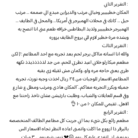
: التقرير الثاني
المكان خطيييير وخيالي مرتب والديزاين مبدع الي صممه … مرتب
حيل … كانك في محلات الهمبرجر في أمريكا… والمحل في الطايف …
الهمبرجر خطيييير ولذيذ البطاطس خرافه طعم عني انا انصح به
وبشده مرة خطير لازم للي يروح الطايف يزوره
: التقرير الثالث
والله انا انسانه مااكل برجر لحم بعد تجربه مع احد المطاعم :'( لكن
مطعم ميكارلو خلاني اعيد نظرتي للحم، من جد لذذذذذيذذ نكهه
طري يعني حاجه مره واو، وكمان مش ثقيله زي بقيه
المطاعم،الاسعار للوجبات من ٢٤ ريال اخذت وجبه نورث، تجربه
جميله وبكرر التجربه معاكم.. َالمكان هادي ومرتب ومطل ع شارع
وفي قسم للعايلات والشباب، وطلبت بارتيشن عشان ناخذ راحتنا مع
الاهل.. تقيمي للمكان ١٠ من ١٠ 👌
: التقرير الرابع
مطعم رائع بكل شيء بما اني جربت كل مطاعم الطائف المتخصصه
بالبرقر ذا ارووع ما اكلت واتمنى اعاده النظر تجاه الاسعار الس
يمنعني اني اتغدى عليه كل يوم ☹️💔 زبون شبه يومي ٣ مرات