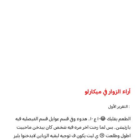
آراء الزوار في
ميكارلو
: التقرير الأول
الطعم بقلبك 😂١٠ ع ١٠.. هدوء وفي قسم عوايل قسم الفيصليه فيه
بارتيشن.. بس لما رحت اخر مره فيه شخص كان بيدخن ماحبيت
اطول وطلعت 😢 ي ليت يكون ف توجيه لبقيه الزباين لايدخنوا بليز