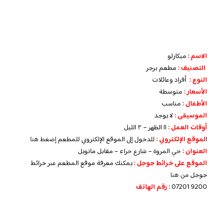
الاسم :
ميكارلو
التصنيف :
مطعم برجر
النوع :
أفراد وعائلات
الأسعار :
متوسطة
الأطفال :
مناسب
الموسيقى :
لا يوجد
أوقات العمل :
١١ الظهر – ٢ الليل
ا
لموقع الإلكتروني :
للدخول إلى الموقع الإلكتروني للمطعم
إضغط هنا
العنوان :
حي المروة – شارع حراء – مقابل مانويل
الموقع على خرائط جوجل :
يمكنك معرفة موقع المطعم عبر خرائط
جوجل
من هنا
9200 07201
: رقم الهاتف