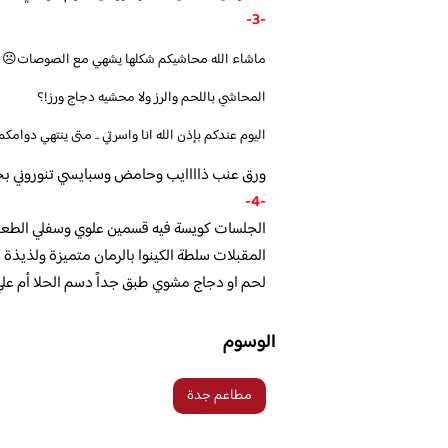
-3-
ماشاء الله محاشيكم شكلها يشهي مع الصوصات☹️
المحاشي باللحم والرز ولا محشيه دجاج ورز!؟
اليوم عندكم بإذن الله انا واسرتي .. متى ينتهي دوامكم
ورق عنب ذاااايب وحامض وسبايسي تنوروني بحس
-4-
الجلسات كويسة فيه قسمين علوي وسفلي الطعم 
المقبلات سلطة الكينوا بالرمان متميزة ولذيذة
لحم او دجاج مشوي طبق جداً دسم الحلا أم علي
الوسوم
مطاعم جدة