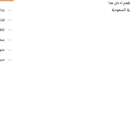
مطعم
ادخل هنا
شال
فنا
كاف
مطا
منو
مني