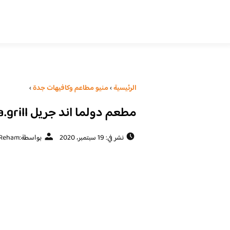
الرئيسية
›
منيو مطاعم وكافيهات جدة
›
مطعم دولما اند جريل dulma.grill( الاسعار + المنيو + الموقع )
نشر في: 19 سبتمبر، 2020
بواسطة:
Reham