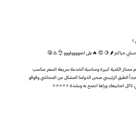
 ؟
ابي حياكم 🌶️ 🍋 😍 🔥على اصوووولووو 👌 ♨️ 🤤
ممتاز الكمية كبيرة ومناسبة الخدمة سريعة السعر مناسب
 جداً الطبق الرئيسي صحن الدولما المشكل من المحاشي وفوقو
 تاكل اصابيعك وراها انصح به وبشدة ⭐️⭐️⭐️⭐️⭐️