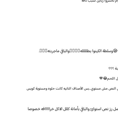
م تخسروا زباين لسبب تافه
لطة الكينوا بطللللله👌🏽👌🏽والباقي ماجربته🏃🏻‍♀️.
نة ؟؟؟
كل اللحم😂💙
ز في النص مش مستوي…بس الأصناف التانيه كانت حلوه ومستوية كويس
ل رز نص استوائ والباقي بأمانة كللل الاكل خرااااافه خصوصا