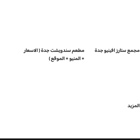
جمع ستارز افينيو جدة
مطعم سندويشت جدة ( الاسعار
+ المنيو + الموقع )
المزيد