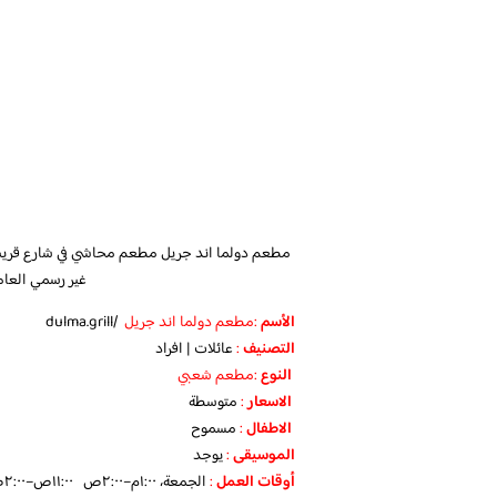
مطعم دولما اند جريل
مطعم محاشي في شارع قريش.
غير رسمي العام
الأسم
:مطعم دولما اند جريل
/dulma.grill
التصنيف
:
عائلات | افراد
النوع
:مطعم شعبي
الاسعار
:
متوسطة
الاطفال
:
مسموح
الموسيقى
:
يوجد
‏أوقات العمل
:
الجمعة، ١:٠٠م–٢:٠٠ص ١١:٠٠ص–٢:٠٠ص