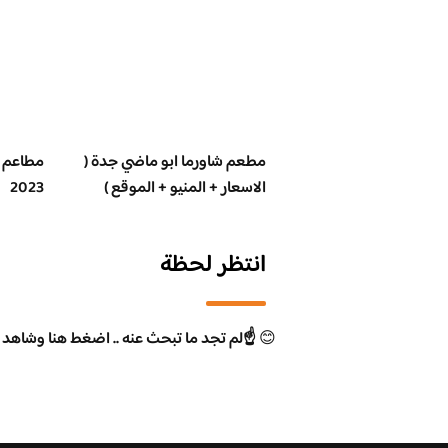
مطعم شاورما ابو ماضي جدة (
مطاعم م
الاسعار + المنيو + الموقع )
2023
انتظر لحظة
😊
☝️لم تجد ما تبحث عنه .. اضغط هنا وشاهد 