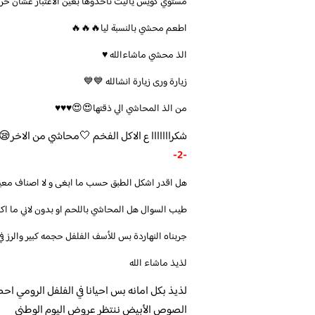
مستوي كويس ياليت تأخذوها بعين الاعتبار عشان حرا
اطعم محشي بالنسبة ليا🔥🔥🔥
الذ محشي ماشاءالله ♥️
زيارة ورى زيارة انشالله 💙💙
من الذ المحاشي الي ذقتها😍😍♥️♥️♥️
شكرااااااا ع الاكل الفخم 🤍محاشي من الاخر😪😪وس
-2-
هل اقدر اشكل الطبق حسب ما ابغى و لا اصناف معي
طيب السوال هل المحاشي باللحم او بدون لاني ما ا
جربناه النهاردة بس للأسف الفلفل حجمه كبير والر
لذيذ ماشاء الله
لذيذ بكل امانه بس احيانا في الفلفل الرومي احص
الصوص الأبيض ننتظر عروض اليوم الوطني