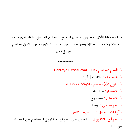
مطعم بتايا الأكل الآسيوي الأصيل لمحبي المطبخ الصيني والتايلندي بأسعار
جيدة وخدمة ممتازة وسريعة .. حتى الجو والديكور تحس إنك في مطعم
شعبي في تايل
**********
∴الأسم
:مطعم بتايا – Pattaya Restaurant
∴التصنيف
:
عائلات | افراد
∴ النوع
:$$مطعم مأكولات تايلاندية
∴ الاسعار
:
مناسبة
∴ الاطفال
:
مسموح
∴الموسيقى
:
يوجد
‏∴أوقات العمل
: ١١:٠٠ص–١٢:٠٠ص
∴الموقع الاكتروني
: للدخول على الموقع الالكتروني للمطعم من فضلك :
من هنا