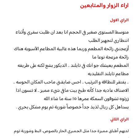
اراء الزوار والمتابعين
الراي الاول
متوسط المستوى صغير في الحجم انا بعد ان طلبت سفري وأثناء
انتظاري لتجهيز الطلب
أزعجتني رائحة المطعم وربما هذه غالبية المطاعم الآسيوية هناك
رائحة مزعجة نوعا ما
المطعم يعيشك جو انك في تايلند .. الديكور بشع لكنه على طريقه
مطاعم تايلند التقليديه
.. يفتقر للنظافة و الترتيب .. احس ضايقني ماحب المكان الحوسه ..
الاصناف عاديه جدا كأنه طبخ بيت مافي شيء مميز .. لا تنسون اذا
زرتوه تشوفون السمكة عمرها ١٥ سنة ما شاء الله
يستاهل كل ريال لذيذ جداً خصوصاً شوربة تم يوم مشكل بحري .
الراي الثاني
لديهم أطباق مميزة جدا مثل الجمبري الحار بالصوص، البط وشوربة توم