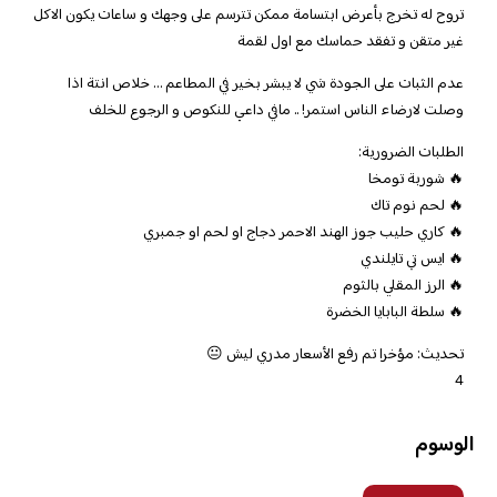
تروح له تخرج بأعرض ابتسامة ممكن تترسم على وجهك و ساعات يكون الاكل
غير متقن و تفقد حماسك مع اول لقمة
عدم الثبات على الجودة شي لا يبشر بخير في المطاعم … خلاص انتة اذا
وصلت لارضاء الناس استمر! .. مافي داعي للنكوص و الرجوع للخلف
الطلبات الضرورية:
🔥 شوربة تومخا
🔥 لحم نوم تاك
🔥 كاري حليب جوز الهند الاحمر دجاج او لحم او جمبري
🔥 ايس تي تايلندي
🔥 الرز المقلي بالثوم
🔥 سلطة البابايا الخضرة
تحديث: مؤخرا تم رفع الأسعار مدري ليش 😐
4
الوسوم