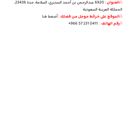
∴العنوان
: 6920 عبدالرحمن بن أحمد السديري، السلامة، جدة 23436،
المملكة العربية السعودية
∴الموقع على خرائط جوجل من فضلك
:
أضغط هنا
∴رقم الهاتف
:
+966 57 231 0411