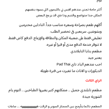
يوم.
أكثر حاجة تجنن عندهم الايس تي بالليمون اللي يسوه بنفسهم.
المكان جدا متواضع وقديم ودا شي قد يزعج البعض
أكلهم طعم بصراحة وسعره مناسب جداً. النادلين محترمين
وبشوشين. سريعين في تحضير الطلب.
تعليقي فقط على شعبية المكان والنظافة والإزعاج. الدفع كاش فقط،
لا تتوفر خدمة الدفع مدى أو فيزا أو غيره.
مطعم بتايا التايلاندي
يعتبر جيد
احب عندهم الباد تاي Pad Thai
الديكورات و الاثاث ما تغيرت من فترة طويلة
الراي الثالث
مطعم تايلندي جميل … مشكلتهم كثير يغيروا الطباخين … التوم يام
الشوربة جيدة
المطعم دائما يتأرجح بين الممتاز السوبر و الزفت هههههههههههه …. ساعات