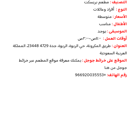
التصنيف :
مطعم بريسكت
النوع :
أفراد وعائلات
الأسعار :
متوسطة
الأطفال :
مناسب
الموسيقى :
يوجد
أوقات العمل :
١١:٠٠ص–٢:٠٠ص
العنوان :
طريق المكرونة، حي الربوة، الربوة، جدة 23448 4729، المملكة
العربية السعودية
الموقع على خرائط جوجل :
يمكنك معرفة موقع المطعم عبر خرائط
جوجل
من هنا
رقم الهاتف:
+966920035553