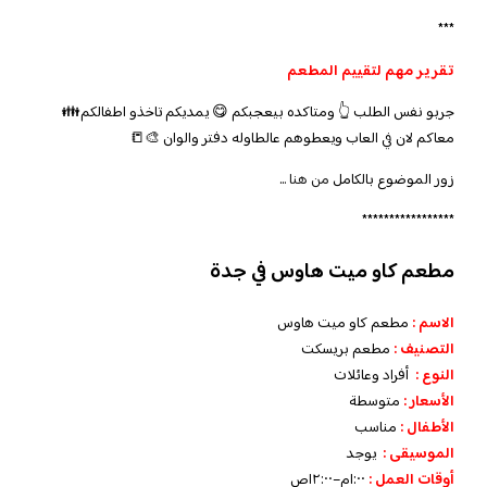
***
تقرير مهم لتقييم المطعم
جربو نفس الطلب 👆 ومتاكده بيعجبكم 😋 يمديكم تاخذو اطفالكم👪
معاكم لان في العاب ويعطوهم عالطاوله دفتر والوان 🎨📒
زور الموضوع بالكامل
من هنا .
..
*****************
مطعم كاو ميت هاوس في جدة
الاسم :
مطعم كاو ميت هاوس
التصنيف :
مطعم بريسكت
النوع :
أفراد وعائلات
الأسعار :
متوسطة
الأطفال :
مناسب
الموسيقى :
يوجد
أوقات العمل :
١:٠٠م–١٢:٠٠ص