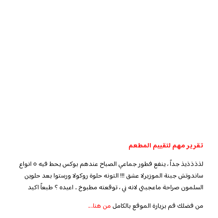
تقرير مهم لتقييم المطعم
لذذذذيذ جداً ، ينفع فطور جماعي الصباح عندهم بوكس يحط فيه ٥ انواع
ساندوتش جبنة الموزيرلا عشق !!! التونه حلوة روكولا ورستوا بعد حلوين
السلمون صراحة ماعجبني لانه ني ، توقعته مطبوخ .. اعيده ؟ طبعاً اكيد
من فضلك قم بزيارة الموقع بالكامل
من هنا….