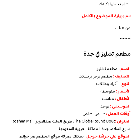
عشان تحطها بكيفك
قم بزيارة الموضوع بالكامل
من هنا
….
*******
مطعم تشليز في جدة
الاسم :
مطعم تشليز
التصنيف :
مطعم برجر بريسكت
النوع :
أفراد وعائلات
الأسعار :
متوسطة
الأطفال :
مناسب
الموسيقى :
يوجد
أوقات العمل :
١١:٠٠ص–١:٠٠ص
العنوان :
The Globe Round Bout، طريق الملك عبدالعزيز، Roshan Mall
شارع السلام، جدة المملكة العربية السعودية
الموقع على خرائط جوجل :
يمكنك معرفة موقع المطعم عبر خرائط