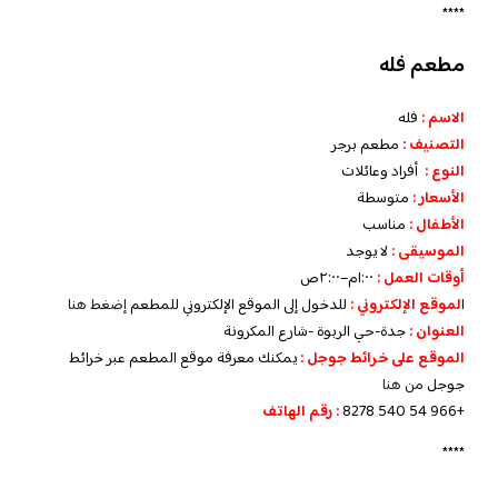
****
مطعم فله
الاسم :
فله
التصنيف :
مطعم برجر
النوع :
أفراد وعائلات
الأسعار :
متوسطة
الأطفال :
مناسب
الموسيقى :
لا يوجد
أوقات العمل :
١:٠٠م–٢:٠٠ص
ا
لموقع الإلكتروني :
للدخول إلى الموقع الإلكتروني للمطعم
إضغط هنا
العنوان :
جدة-حي الربوة -شارع المكرونة
الموقع على خرائط جوجل :
يمكنك معرفة موقع المطعم عبر خرائط
جوجل
من هنا
+966 54 540 8278
: رقم الهاتف
****