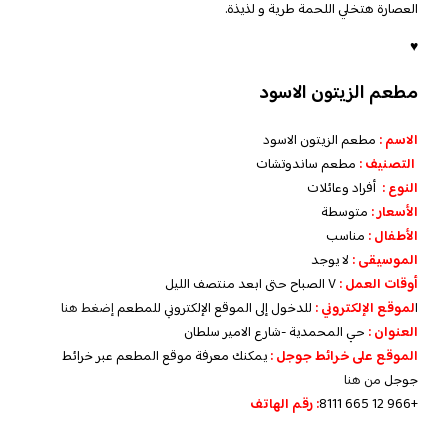
العصارة هتخلي اللحمة طرية و لذيذة.
♥
مطعم الزيتون الاسود
الاسم :
مطعم الزيتون الاسود
التصنيف :
مطعم ساندوتشات
النوع :
أفراد وعائلات
الأسعار :
متوسطة
الأطفال :
مناسب
الموسيقى :
لا يوجد
أوقات العمل :
٧ الصباح حتى ١بعد منتصف الليل
ا
لموقع الإلكتروني :
للدخول إلى الموقع الإلكتروني للمطعم
إضغط هنا
العنوان :
حي المحمدية -شارع الامير سلطان
الموقع على خرائط جوجل :
يمكنك معرفة موقع المطعم عبر خرائط
جوجل
من هنا
+966 12 665 8111
: رقم الهاتف