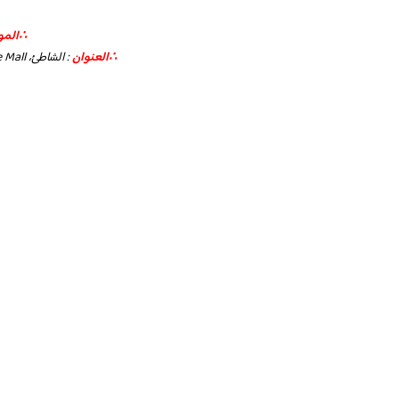
∴الموق
∴العنوان
: الشاطئ، King Abdulaziz Branch Rd Le Prestige Mall، جدة المملكة العربية السعودية