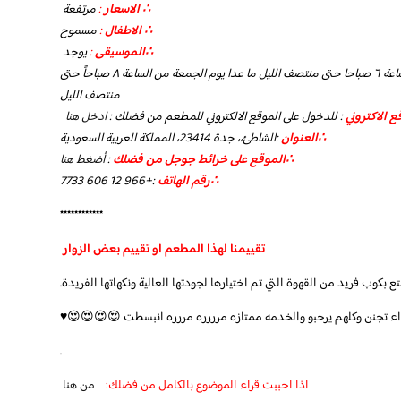
∴ الاسعار
:
مرتفعة
∴ الاطفال
:
مسموح
∴الموسيقى
:
يوجد
٦:٠٠ص–١١:٤٥م يومياً من الساعة ٦ صباحا حتى منتصف الليل ما عدا يوم الجمعة من الساعة ٨ صباحاً حتى
منتصف الليل
 الاكتروني
: للدخول على الموقع الالكتروني للمطعم من فضلك :
ادخل هنا
∴العنوان
:الشاطئ،، جدة 23414، المملكة العربية السعودية
∴الموقع على خرائط جوجل من فضلك
:
أضغط هنا
∴رقم الهاتف
:+966 12 606 7733
************
تقييمنا لهذا المطعم او تقييم بعض الزوار
ع بكوب فريد من القهوة التي تم اختيارها لجودتها العالية ونكهاتها الفريدة.
واء تجنن وكلهم يرحبو والخدمه ممتازه مرررره مررره انبسطت 😍😍😍😍♥️
.
اذا احببت قراء الموضوع بالكامل من فضلك:
من هنا