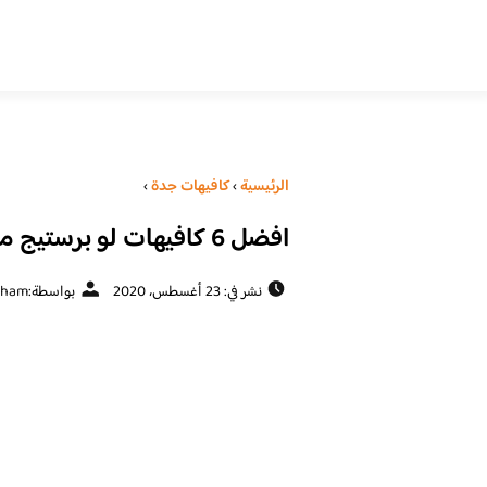
الرئيسية
›
كافيهات جدة
›
افضل 6 كافيهات لو برستيج مول في جدة
نشر في: 23 أغسطس، 2020
بواسطة:
eham