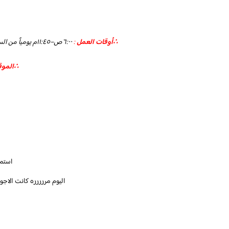
‏∴أوقات العمل
:
∴الموقع
استمت
اليوم مررررره كانت الاج