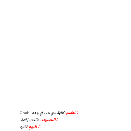
∴الأسم
:
كافية سي هب في جدة-
C.hub
∴التصنيف
:
عائلات | افراد
∴ النوع
:
كافيه