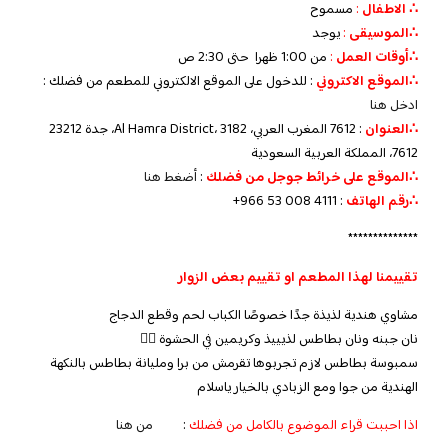
∴ الاطفال
:
مسموح
∴الموسيقى
:
يوجد
‏∴أوقات العمل
:
من 1:00 ظهرا حتى 2:30 ص
∴الموقع الاكتروني
: للدخول على الموقع الالكتروني للمطعم من فضلك :
ادخل هنا
∴العنوان
: 7612 المغرب العربي، Al Hamra District، 3182، جدة 23212
7612، المملكة العربية السعودية
∴الموقع على خرائط جوجل من فضلك
:
أضغط هنا
∴رقم الهاتف
:
+966 53 008 4111
**************
تقييمنا لهذا المطعم او تقييم بعض الزوار
مشاوي هندية لذيذة جدًا خصوصًا الكباب لحم وقطع الدجاج
نان جبنه ونان بطاطس لذيييذ وكريمين في الحشوة 👌🏻
سمبوسة بطاطس لازم تجربوها تقرمش من برا ومليانة بطاطس بالنكهة
الهندية من جوا ومع الزبادي بالخيار ياسلام
اذا احببت قراء الموضوع بالكامل من فضلك
:
من هنا