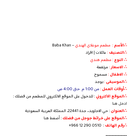
∴الأسم
: مطعم موغلاي الهندي
– Baba Khan
∴التصنيف
:
عائلات | افراد
∴ النوع
: مطعم هندي
∴ الاسعار
:
مرتفعة
∴ الاطفال
:
مسموح
∴الموسيقى
:
يوجد
‏∴أوقات العمل
:
من 1:00 م حتى 4:00 ص
∴الموقع الاكتروني
: للدخول على الموقع الالكتروني للمطعم من فضلك :
ادخل هنا
∴العنوان
: حي الاجاويد،، جدة 22441، المملكة العربية السعودية
∴الموقع على خرائط جوجل من فضلك
:
أضغط هنا
∴رقم الهاتف
:
+966 12 290 0510