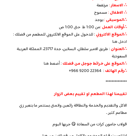
∴ الاسعار
:
مرتفعة
∴ الاطفال
:
مسموح
∴الموسيقى
:
يوجد
‏∴أوقات العمل
:
من 1:00 ظ حتى 1:00 ص
∴الموقع الاكتروني
: للدخول على الموقع الالكتروني للمطعم من فضلك :
ادخل هنا
∴العنوان
: طريق الامير سلطان، البساتين، جدة 23717، المملكة العربية
السعودية
∴الموقع على خرائط جوجل من فضلك
:
أضغط هنا
∴رقم الهاتف
:
+966 9200 22364
**************
تقييمنا لهذا المطعم او تقييم بعض الزوار
الاكل والتقديم والخدمة والنظافة رائعين واتمنى يستتمر ما يتغير زي
مطاعم كثير ..
قولاب جامون كرات من السعادة 😋 جربها اليوم⁠