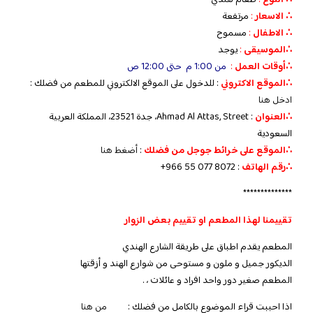
∴ الاسعار
:
مرتفعة
∴ الاطفال
:
مسموح
∴الموسيقى
:
يوجد
‏∴أوقات العمل
:
من 1:00 م حتى 12:00 ص
∴الموقع الاكتروني
: للدخول على الموقع الالكتروني للمطعم من فضلك :
ادخل هنا
∴العنوان
: Ahmad Al Attas, Street، جدة 23521، المملكة العربية
السعودية
∴الموقع على خرائط جوجل من فضلك
:
أضغط هنا
∴رقم الهاتف
:
+966 55 077 8072
**************
تقييمنا لهذا المطعم او تقييم بعض الزوار
المطعم يقدم اطباق على طريقة الشارع الهندي
الديكور جميل و ملون و مستوحى من شوارع الهند و أزقتها
المطعم صغير دور واحد افراد و عائلات ، .
اذا احببت قراء الموضوع بالكامل من فضلك :
من هنا