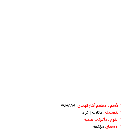
∴الأسم
: مطعم آشار الهندي
-ACHAAR
∴التصنيف
:
عائلات | افراد
∴ النوع
: مأكولات هندية
∴ الاسعار
:
مرتفعة