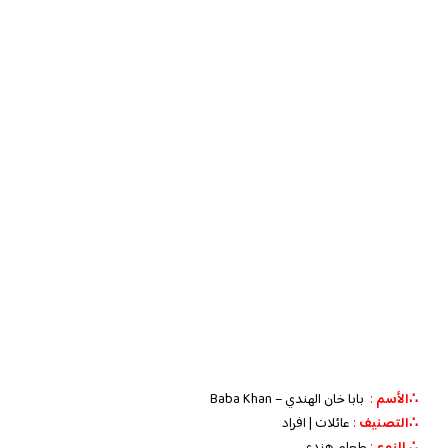
∴الأسم
:
بابا خان الهندي – Baba Khan
∴التصنيف
:
عائلات | افراد
∴ النوع
:
طعام هندي