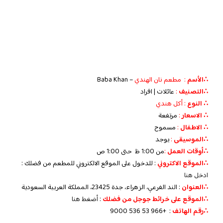
∴الأسم
: مطعم نان الهندي
– Baba Khan
∴التصنيف
:
عائلات | افراد
∴ النوع
: أكل هندي
∴ الاسعار
:
مرتفعة
∴ الاطفال
:
مسموح
∴الموسيقى
:
يوجد
‏∴أوقات العمل
:
من 1:00 ظ حتى 1:00 ص
∴الموقع الاكتروني
: للدخول على الموقع الالكتروني للمطعم من فضلك :
ادخل هنا
∴العنوان
: الند الفرعي، الزهراء، جدة 23425، المملكة العربية السعودية
∴الموقع على خرائط جوجل من فضلك
:
أضغط هنا
∴رقم الهاتف
: +966 53 536 9000