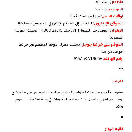
الأطفال:
مسموح
الموسيقى:
يوجد
أوقات العمل:
من ١ ظهراً – ١٢ فجراً
ا
لموقع الإلكتروني:
للدخول إلى الموقع الإلكتروني للمطعم
إضغط هنا
العنوان:
الصفا ، حي النهضة 7111 ، جدة 23615 4800 ، المملكة العربية
السعودية
الموقع على خرائط جوجل:
يمكنك معرفة موقع المطعم عبر خرائط
جوجل
من هنا
رقم الهاتف:
+966 53771 9167
***
تقيمنا
مشويات قيصر مشويات / طواجن / تباسي مناسبات لحم حريص طازة ذبح
يومي من اشهي واجمل والذ مطاعم المشويات في جدة يستحق 5 نجوم
واكثر
♥
تقيم الزوار