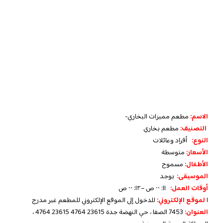
الاسم:
مطعم مميزات البخاري-
التصنيف:
مطعم بخاري
النوع:
أفراد وعائلات
الأسعار:
متوسطة
الأطفال:
مسموح
الموسيقى:
يوجد
أوقات العمل:
١١: ٠٠ ص –١٢: ٠٠ ص
ا
لموقع الإلكتروني:
للدخول إلى الموقع الإلكتروني للمطعم غير مدرج
العنوان:
7453 الصفا ، حي النهضة جدة 23615 4764 23615 4764 ،