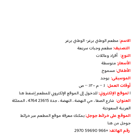
الاسم:
مطعم الوطني برغر- الوطني برغر
التصنيف:
مطعم وجبات سريعة
النوع:
أفراد وعائلات
الأسعار:
متوسطة
الأطفال:
مسموح
الموسيقى:
يوجد
أوقات العمل:
١: ٠٠ م –١٢: ٠٠ ص
ا
لموقع الإلكتروني:
للدخول إلى الموقع الإلكتروني للمطعم
إضغط هنا
العنوان:
شارع الصفا ، حي النهضة ، النهضة ، جدة 23615 4764 ، المملكة
العربية السعودية
الموقع على خرائط جوجل:
يمكنك معرفة موقع المطعم عبر خرائط
جوجل
من هنا
رقم الهاتف:
+966 59690 2970