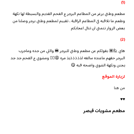
(1)
مطعم وطني برغر من المطاعم البرجر ع الفحم القديم والبسيطة لها نكهة
وطعم ما نلاقيه في المطاعم الراقية .. تقييم لمطعم وطني برجر وصلنا من
بعض الزوار نتمني ان تنال اعجابكم
(2)
هاي 🙋🏽 بقولكم عن مطعم وطني للبرجر 🍔 واللي من جده وماجرب
البرجر حقهم ماعنده سالفه لذذذذذيذ مره 😩👌🏼 ومشوي ع الفحم جد جد
يجنن ونكهة الشوي واضحه فيه 😋
لزيارة الموقع
من هنا
♥♥
مطعم مشويات قيصر