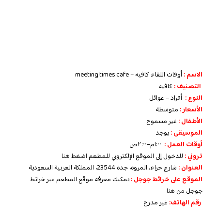
الاسم :
أوقات اللقاء كافيه – meeting.times.cafe
التصنيف :
كافيه
النوع :
أفراد – عوائل
الأسعار :
متوسطة
الأطفال :
غير مسموح
الموسيقى :
يوجد
أوقات العمل :
١:٠٠م–٢:٠٠ص
تروني :
للدخول إلى الموقع الإلكتروني للمطعم
اضغط هنا
العنوان :
شارع حراء، المروة، جدة 23544، المملكة العربية السعودية
الموقع على خرائط جوجل :
يمكنك معرفة موقع المطعم عبر خرائط
جوجل
من هنا
رقم الهاتف:
غير مدرج