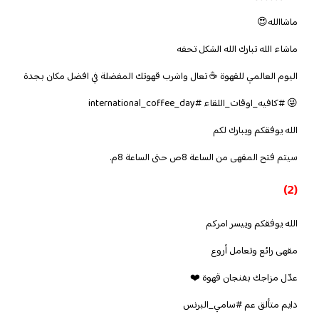
ماشاالله😍
ماشاء الله تبارك الله الشكل تحفه
اليوم العالمي للقهوة ☕️ تعال واشرب قهوتك المفضلة في افضل مكان بجدة
😜 #كافيه_اوقات_اللقاء #international_coffee_day
الله يوفقكم ويبارك لكم
سيتم فتح المقهى من الساعة 8ص حتى الساعة 8م.
(2)
الله يوفقكم وييسر امركم
مقهى رائع وتعامل أروع
عدّل مزاجك بفنجان قهوة ❤️
دايم متألق عم #سامي_البرنس