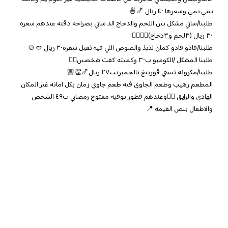
يمي يمي وسعرها ٤٠ ريال 🍤🍜
طلبنا/ساتي مشكل بين اللحم والدجاج الذ ساتي بصراحه ذقته عندهم سعره
٣٠ ريال (٣لحم و٣دجاج)👌🏼👌🏼
طلبنا/قادو قادو كمان لذيذ والصوص اللي فيه ثقيل سعره٢٠ ريال 🥙🍲
طلبنا المشكل /الكومبو ب٣٠ وكميته كفت شخصين👌🏼
طلبنا/مكرونه نتسي قورينغ بالجمبريب٢٧ ريال🍤👏🏼
المطعم رهيب وطعم الجاوي فيه طعم جاوي زمان بكل امانه غير المكان
الهادي والرايق ✋🏼وعندهم فطور بوفيه مفتوح رمضاني ب٤٩ الشخص
والاطفال بنص القيمه 📍