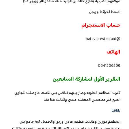
موقعهم الشرفيه /شارع خالد بن الوليد خلف ماكدونالز وبرجر كنج
اضغط لخرائط جوجل
حساب الانستجرام
@bataviarestaurant
الهاتف
0541206209
التقرير الأول لمشاركة المتابعين
كترت المطاعم الجاويه وصار بينهم تنافس بس للاسف ماوصلت للجاوي
الصح غير مطعمين المفضله عندي والتالت هنا عند
باتافيا
المطعم دورين وعائلات مطعم هادي ورايق والجميل فيه جامع بين
الاندونيسي والتايلندي ماجربنا من الاصناف التالينديه غير التوم يم وكانت