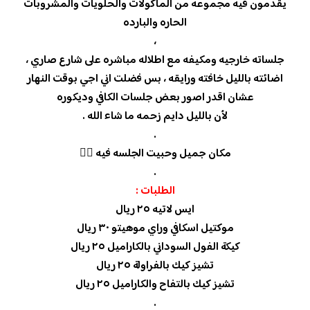
يقدمون فيه مجموعه من المأكولات والحلويات والمشروبات
الحاره والبارده
،
جلساته خارجيه ومكيفه مع اطلاله مباشره على شارع صاري ،
اضائته بالليل خافته ورايقه ، بس فضلت اني اجي بوقت النهار
عشان اقدر اصور بعض جلسات الكافي وديكوره
لأن بالليل دايم زحمه ما شاء الله .
.
مكان جميل وحبيت الجلسه فيه 👍🏻
.
الطلبات :
ايس لاتيه ٢٥ ريال
موكتيل اسكافي وراي موهيتو ٣٠ ريال
كيكة الفول السوداني بالكاراميل ٢٥ ريال
تشيز كيك بالفراولة ٢٥ ريال
تشيز كيك بالتفاح والكاراميل ٢٥ ريال
.