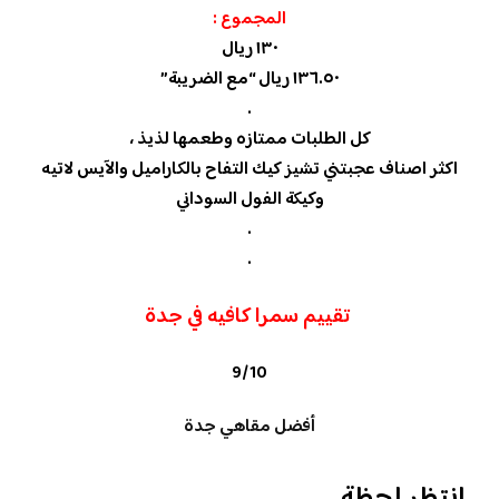
المجموع :
١٣٠ ريال
١٣٦.٥٠ ريال “مع الضريبة”
.
كل الطلبات ممتازه وطعمها لذيذ ،
اكثر اصناف عجبتني تشيز كيك التفاح بالكاراميل والآيس لاتيه
وكيكة الفول السوداني
.
.
تقييم سمرا كافيه في جدة
9/10
أفضل مقاهي جدة
انتظر لحظة