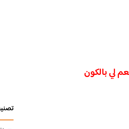
م لي بالكون
تصني