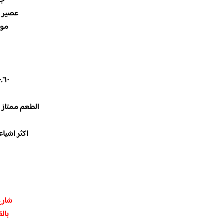
جم
عصير لو 
موهيت
١٨٠.٦٠ ريال. “
الطعم ممتاز ل
اكثر اشيا
شارع
بال