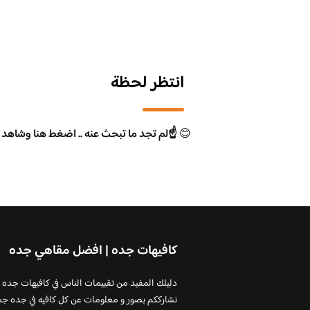
انتظر لحظة
😊
☝️لم تجد ما تبحث عنه .. اضغط هنا وشاهد 
كافيهات جده | افضل مقاهي جده
دليلك المفيد من تقييمات الناس في كافيهات جده
نشارككم بصور و معلومات عن كل كافيه في جده جم