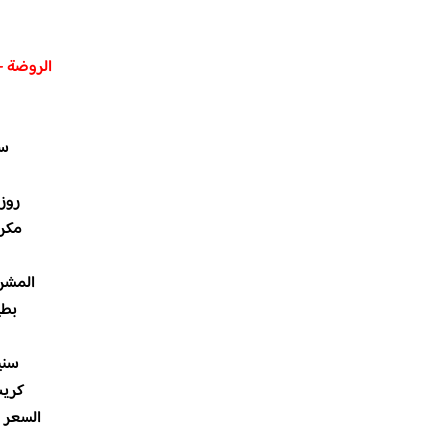
الروضة –
سلط
روزيت
مكرونة
المشروبا
بطي
سني
كريب
السعر : ٢٨ – ٣٢ ريال للواحد 