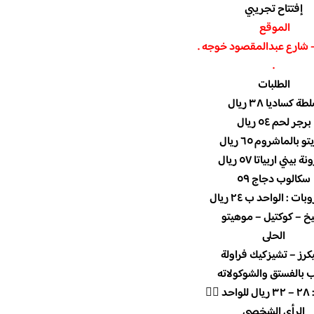
إفتتاح تجريبي
الموقع
 شارع عبدالمقصود خوجه .
.
الطلبات
ة كساديا ٣٨ ريال
برجر لحم ٥٤ ريال
و بالماشروم ٦٥ ريال
 بيني اربياتا ٥٧ ريال
سكالوب دجاج ٥٩
ت : الواحد ب ٢٤ ريال
خ – كوكتيل – موهيتو
الحلى
كرز – تشيزكيك فراولة
 بالفستق والشوكولاته
👍🏻
الرأي الشخصي