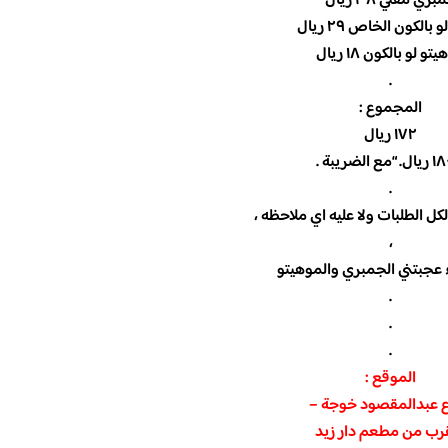
بري مقلي ٣٨ ريال
بالكون الخاص ٢٩ ريال
و لو بالكون ١٨ ريال‏
.
المجموع :
١٧٢ ريال
مع الضريبة .
.
كل الطلبات ولا عليه اي ملاحظه ،
،
ء عجبتني الجمبري والموهيتو
.
.
.
الموقع :
 عبدالمقصود خوجة –
قرب من مطعم دار زيد