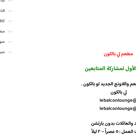
شال
فنا
كاف
مطا
منو
مني
مطعم لي بالكون
لأول لمشاركة المتابعين
م واللاونج الجديد لو بالكون .
لي بالكون
@lebalcon
@lebalcon
د والعائلات بدون بارتشن
: ٥ عصراً – ٢ ليلاً