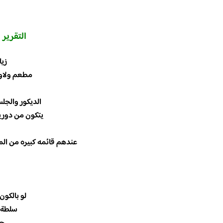
التقرير
ا
زيا
مطعم ولاونج
الديكور والجلس
يتكون من دورين
عندهم قائمه كبيره من المأ
لو بالكون بر
سلطة كاس