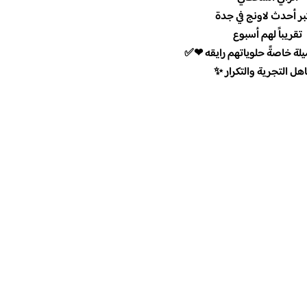
بر أحدث لاونج في جدة
تقريباً لهم أسبوع
يلة خاصةً حلوياتهم رايقه ❤✅
هل التجرية والتكرار ✨