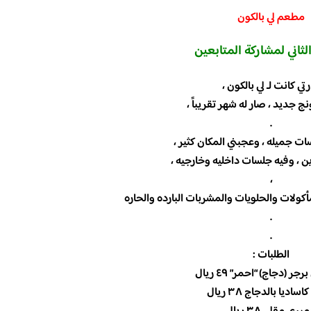
مطعم لي بالكون
لثاني لمشاركة المتابعين
رتي كانت لـ لي بالكون ،
 جديد ، صار له شهر تقريباً ،
.
ات جميله ، وعجبني المكان كثير ،
 ، وفيه جلسات داخليه وخارجيه ،
،
كولات والحلويات والمشربات البارده والحاره
.
.
الطلبات :
جر (دجاج) “احمر” ٤٩ ريال‏
اديا بالدجاج ٣٨ ريال