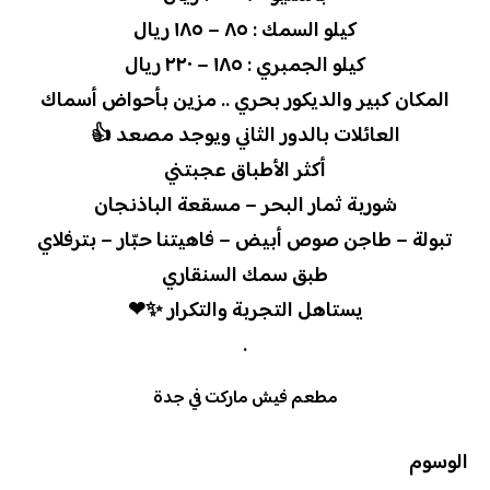
كيلو السمك : ٨٥ – ١٨٥ ريال
كيلو الجمبري : ١٨٥ – ٢٢٠ ريال
المكان كبير والديكور بحري .. مزين بأحواض أسماك
العائلات بالدور الثاني ويوجد مصعد 👍
أكثر الأطباق عجبتني
شوربة ثمار البحر – مسقعة الباذنجان
تبولة – طاجن صوص أبيض – فاهيتنا حبّار – بترفلاي
طبق سمك السنقاري
يستاهل التجربة والتكرار ✨❤
.
مطعم فيش ماركت في جدة
الوسوم