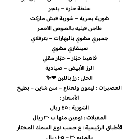
سلطة حاره – بنجر
شوربة بحرية – شوربة فيش ماركت
طاجن فيليه بالصوص الآحمر
جمبري مشوي بالبهارات – بترفلاي
سينقاري مشوي
فاهيتا حبّار – حبّار مقلي
الرز الأبيض – صيادية
الحلى : رز باللبن ❤✨
العصيرات : ليمون ونعناع – سن شاين – بطيخ
الأسعار :
الشوربة : ٤٥ ريال
المقبلات : نوعين منها ب ٣٠ ريال
الأطباق الرئيسية : ع حسب نوع السمك المختار
بالمنيو ٣٠ – ١٠٥ ريال