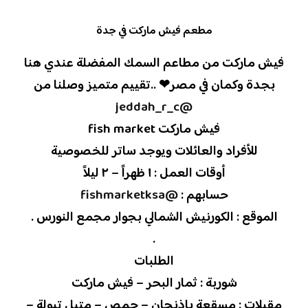
مطعم فيش ماركت في جدة
فيش ماركت من مطاعم السمك المفضلة عندي هنا
بجدة وكمان في مصر❤ ..تقييم متميز وصلنا من
@jeddah_r_c
فيش ماركت fish market
للأفراد والعائلات ويوجد ساتر للخصوصية
أوقات العمل : ١ ظهراً – ٢ ليلاً
حسابهم :
@fishmarketksa
الموقع : الكورنيش الشمالي بجوار مجمع النورس .
.
الطلبات
شوربة : ثمار البحر – فيش ماركت
مقبلات : مسقعة باذنجان – حمص – متبل تبولة –