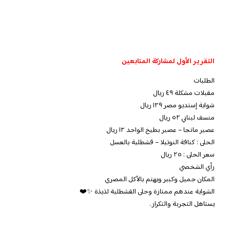
التقرير الأول لمشاركة المتابعين
الطلبات
مقبلات مشكلة ٤٩ ريال
شواية إستديو مصر ١٢٩ ريال
منسف لبناني ٥٢ ريال
عصير مانجا – عصير بطيخ الواحد ١٢ ريال
الحلى : كنافة النوتيلا – قشطلية بالعسل
سعر الحلى : ٢٥ ريال
رأي الشخصي
المكان جميل وكبير ويهتم بالأكل المصري
الشواية عندهم ممتازة وحلى القشطلية لذيذة ✨❤️
يستاهل التجربة والتكرار .