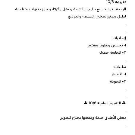
تقييمه 10/8
الوصف: توست مع حليب وقشطة وعشل وقرفة و موز ، نكهات متناغمة
لطبق ممتع لمحبي القشطة والبودنغ
.
.
إيجابيات:
١- تحسين وتطوير مستمر
٢- الجلسة جميلة
.
سلبيات:
١- الأسعار
٢- الجودة
.
.
🎩 التقييم العام = 10/6 🎩
.
بعض الأطباق جيدة وبعضها يحتاج لتطوير
.