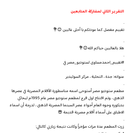
التقرير الثاني لمشاركة المتابعين
.
تقييم مفصل كما عودتكم يا أحلى غاليين 😊💐
.
هلا بالغاليين حياكم الله😊💐
.
#تقييم_احمدمساوى لستوديو_مصر في
.
عنوانه: جدة ، التحلية ، مركز السوليدير
.
مطعم ستوديو مصر أستوحى اسمه مناسطورة الأفلام المصرية في عصرها
الذهبي ، وتم افتتاح اول فرع لمطعم ستوديو مصر عام 1995م ليحاكي
بديكوره وجوه العام أجواء عصر السينما المصرية الذهبي ، لدرجة أن اسماء
الاطباق على أسماء أفلام مصرية قديمة 😎
.
زرت المطعم عدة مرات مؤخراً وكانت نتيجة زيارتي كالتالي: