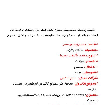
مطعم إستديو مصرمطعم مصري يقدم الطواجن والمشاوي المصرية..
الجلسات والديكور جيدة وفي جلسات خارجية للمدخنين..إبداع الأكل المصري
∴الأسم
: مطعم إستديو مصر
∴التصنيف
:
عائلات | افراد
∴ النوع
:مطعم مأكولات مصرية
∴ الاسعار
:
مرتفعة
∴ الاطفال
:
مسموح
∴الموسيقى
:
يوجد
‏∴أوقات العمل
: ١:٠٠م–٢:٠٠ص
∴الموقع الاكتروني
: للدخول على الموقع الالكتروني للمطعم من فضلك
:
ادخل هنا
∴العنوان
: Al Nahda Street، الروضة، جدة 23432، المملكة العربية
السعودية