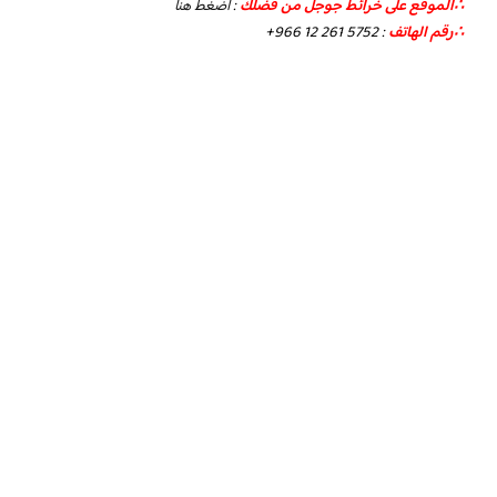
∴الموقع على خرائط جوجل من فضلك
:
أضغط هنا
∴رقم الهاتف
:
+966 12 261 5752