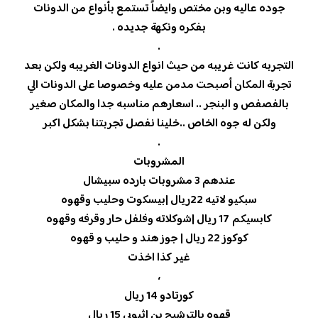
جوده عاليه وبن مختص وايضاً تستمع بأنواع من الدونات
بفكره ونكهة جديده .
.
التجربه كانت غريبه من حيث انواع الدونات الغريبه ولكن بعد
تجربة المكان أصبحت مدمن عليه وخصوصا على الدونات الي
بالفصفص و البنجر .. اسعارهم مناسبه جدا والمكان صغير
ولكن له جوه الخاص ..خلينا نفصل تجربتنا بشكل اكبر
.
المشروبات
عندهم 3 مشروبات بارده سبيشال
سبكيو لاتيه 22ريال |بيسكوت وحليب وقهوه
كابسيكم 17 ريال |شوكلاته وفلفل حار وقرفه وقهوه
كوكوز 22 ريال | جوز هند و حليب و قهوه
غير كذا اخذت
،
كورتادو 14 ريال
قهوه بالترشيح بن اثيوبي 15 ريال