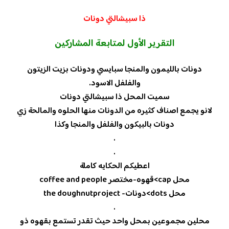
ذا سبيشالتي دونات
التقرير الأول لمتابعة المشاركين
دونات بالليمون والمنجا سبايسي ودونات بزيت الزيتون
والفلفل الاسود.
سميت المحل ذا سبيشالتي دونات
لانو يجمع اصناف كثيره من الدونات منها الحلوه والمالحة زي
دونات بالبيكون والفلفل والمنجا وكذا
.
.
اعطيكم الحكايه كاملة
محل cap>قهوه-مختصر coffee and people
محل dots>دونات- the doughnutproject
.
محلين مجموعين بمحل واحد حيث تقدر تستمع بقهوه ذو