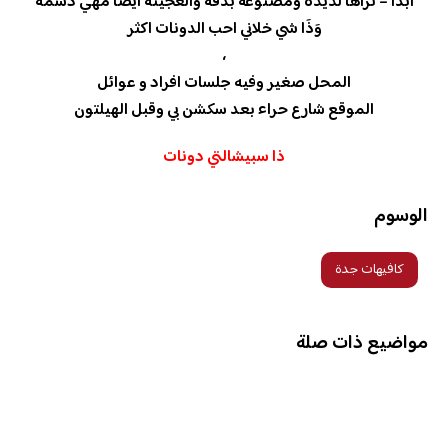
ابدا – تراها لذيذه ومصنوعة بدقه والعجينه ايضا مهي دسمه
وَذَا شي خلاني احب الدونات اكثر
،
المحل صغير وفيه جلسات افراد و عوائل
الموقع شارع حراء بعد سكشن بي وقبل الهيلتون
ذا سبيشالتي دونات
الوسوم
كافيهات جدة
مواضيع ذات صلة