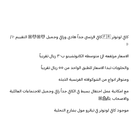
كافي لونوتر 🇫🇷كافي فرنسي جداً هادي وراقي وجميل 💆🏼💆🏼 التقييم ١٠ /
١٠
الاسعار مرتفعه الئ متوسطه الكابوتشينو ب٣٠ ريال تقريباً
والحلويات تبدا الاسعار للطبق الواحد من ٥٥ ريال تقريباً
ومتوفر انواع من الشوكولاته الفرنسية الذيذه
مع امكانية عمل احتفال بسيط في الكافي جداً راقي وجميل للاجتماعات العائلية
والاصحاب 🙋💁🏼
موجود كافي لونوتر في تياترو مول بشارع التحلية