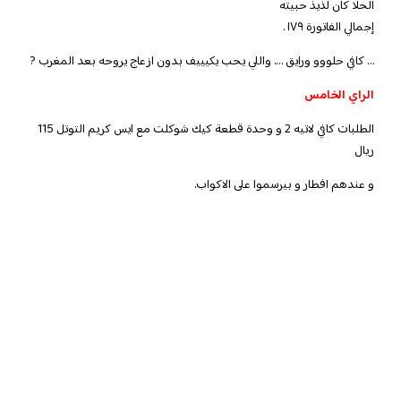
الحلا كان لذيذ حبيته
إجمالي الفاتورة ١٧٩ .
… كافي حلووو ورايق …. واللي يحب يكيييف بدون ازعاج يروحه بعد المغرب ?
الراي الخامس
الطلبات كافي لاتيه 2 و وحدة قطعة كيك شوكلت مع ايس كريم التوتل 115
ريال
و عندهم افطار و بيرسموا على الاكواب.