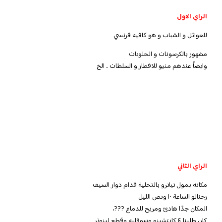
الراي الاول
للعوائل و الشباب و هو كافيه فرنسي
مشهور بالكرسونات و الحلويات
وايضاً عندهم منيو للافطار و السلطات .. الخ
الراي الثاني
مكانه بمول تياترو بالتحلية قدام دوار السيف
رحنالو الساعة ١٠ ونص الليل
المكان جدًا هادئ ومريح للدماغ ???،
كان طلبنا ٤ كابتشينو وسوفليه وقطع لينوتر