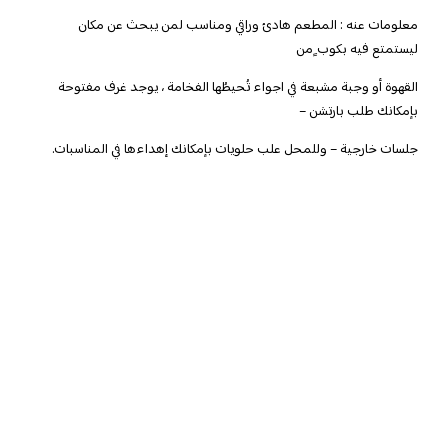
معلومات عنه : المطعم هادئ وراقي ومناسب لمن يبحث عن مكان
ليستمتع فيه بكوب ٍمن
القهوة أو وجبة مشبعة في اجواء تُحيطُها الفخامة ، يوجد غرف مفتوحة
بإمكانك طلب بارتشن –
جلسات خارجية – وللمحل علب حلويات بإمكانك إهداءها في المناسبات.