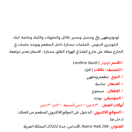
لونوترمقهى راقي وجميل ومميز بالاكل والحلويات والكيك وخاصة كيك
البلوبيري فينوس ، الجلسات ممتازة داخل المطعم ويوجد جلسات في
الخارج مطله على شارع العليا في الهواء الطلق ممتازة ، الاسعار تعتبر مرتفعة.
∴الأسم
:لونوتر
| Lenôtre Saudi
∴التصنيف
:
عائلات
| افراد
∴ النوع
:
مطعم ومقهي
∴ الاسعار
:
مناسبة
∴ الاطفال
:
مسموح
∴الموسيقى
:
يوجد
أوقات العمل
: ٨:٣٠ص–١:٠٠ص الجمعة ١٢:٠٠م–١:٣٠ص
∴الموقع الاكتروني
: للدخول على الموقع الالكتروني للمطعم من فضلك:
ادخل هنا
العنوان
: Teatro Mall, 296, الأندلس، جدة 23322، المملكة العربية