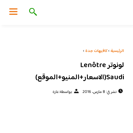
الرئيسية
›
كافيهات جدة
›
لونوتر Lenôtre
Saudi(الاسعار+المنيو+الموقع)
نشر في: 8 مارس، 2016
بواسطة:
غارة